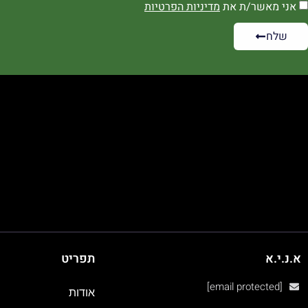
אני מאשר/ת את
מדיניות הפרטיות
שלח
א.נ.י.א
תפריט
[email protected]
אודות