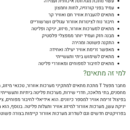
עשוי מתכת מגולוונת איכותית ועמידה
עמיד בפני קורוזיה, לחות וחמצון
מתאים להעברת אוויר חם ואוויר קר
חיבור נוח לצינורות אוורור עגולים ושרשוריים
מתאים למערכות אוורור, מיזוג, יניקה ופליטה
מבנה חזק ועמיד יותר ממפצלי פלסטיק
התקנה פשוטה ומהירה
מאפשר זרימת אוויר יעילה ואחידה
מתאים לשימוש ביתי ותעשייתי
מתאים לחיבור למפוחים ומאווררי פליטה
למי זה מתאים?
מחבר מפצל T מתכת מתאים למתקיני מערכות אוורור, טכנאי מיזוג
מחסנים, בתי מלאכה, חדרי שירות, מערכות פליטה ביתיות ותעשייתיות
בפיצול זרימת אוויר למספר כיוונים. הוא אידיאלי לחיבור מפוחים, צ
יניקת עשן, מערכות אוורור למיזוג אוויר ותעלות פליטה. בנוסף, הו
בפרויקטים חדשים וגם לשדרוג מערכות אוורור קיימות בצורה פשוטה 