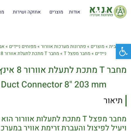
אודות
מוצרים
אחזקה ושירות
מא
פתח סרגל נגישות
דף הבית
»
מוצרים
»
פתרונות מערכות אוורור
»
מפוחים ניידים
»
אב
ניידים
»
מחבר מפצל T
»
מחבר T מתכת לתעלת אוורור 8 אינץ' 203 מ"מ
מחבר T מתכת לתעלת אוורור 8 אינץ' 203 מ"מ
ir Duct Connector 8" 203 mm
תיאור
מחבר מפצל T מתכת לתעלות אוורור 
ויעיל לפיצול והעברת זרימת אוויר במערכות