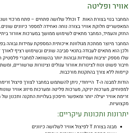
אוויר ופליטה
המחבר בנוי בצורת האות T וכולל שלושה פתחים – פתח מרכ
המאפשרים חלוקת אוויר בצורה נוחה ואחידה למספר כיוונים שונים.
החזק והעמיד, המחבר מתאים לשימוש ממושך במערכות אוורור ביתיו
המחבר מיוצר ממתכת מגולוונת איכותית המספקת עמידות גבוהה בפני 
ולכן הוא מתאים לעבודה בתנאי סביבה שונים ובשימוש רציף לאורך ז
שלו מספק יציבות ועמידות גבוהות יותר בהשוואה למחברי פלסטיק 
חיבור פשוט ונוח לצינורות אוורור עגולים וצינורות שרשוריים, ומש
קיימות ללא צורך בהתקנות מורכבות.
הודות למבנה ה-T הייחודי, ניתן להשתמש במחבר לצורך פיצול זר
למפוחים, מערכות יניקה, מערכות פליטה ומערכות מיזוג אוויר שונות.
זרימת אוויר יעילה יותר ומאפשר חיסכון בעלויות התקנה ותכנון של 
מקצועיות.
יתרונות ותכונות עיקריים:
מבנה בצורת T לפיצול אוויר לשלושה כיוונים