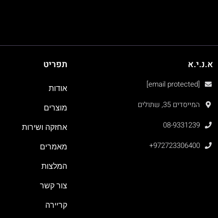
א.נ.י.א
תפריט
[email protected]
אודות
המייסדים 35, שתולים
מוצרים
08-9331239
אחזקה ושירות
+972723306400
מאמרים
המלצות
צור קשר
קריירה