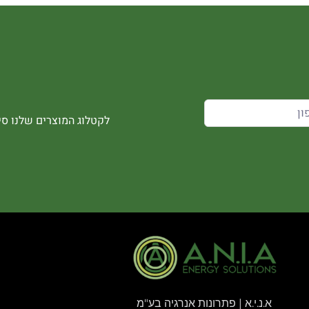
לקטלוג המוצרים שלנו סיר
א.נ.י.א | פתרונות אנרגיה בע"מ