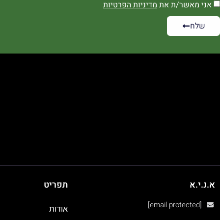
אני מאשר/ת את
מדיניות הפרטיות
שלח
א.נ.י.א
תפריט
[email protected]
אודות