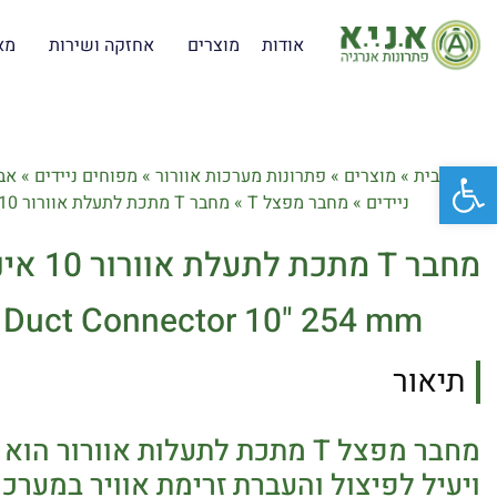
אודות
מוצרים
אחזקה ושירות
מא
פתח סרגל נגישות
דף הבית
»
מוצרים
»
פתרונות מערכות אוורור
»
מפוחים ניידים
»
אב
ניידים
»
מחבר מפצל T
»
מחבר T מתכת לתעלת אוורור 10 אינץ' 254 מ"מ
מחבר T מתכת לתעלת אוורור 10 אינץ' 254 מ"מ
ir Duct Connector 10" 254 mm
תיאור
מחבר מפצל T מתכת לתעלות אוורור 
ויעיל לפיצול והעברת זרימת אוויר במערכות