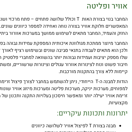
אוויר ופליטה
המחבר בנוי בצורת האות T וכולל שלושה פתחים – פתח מרכ
המאפשרים חלוקת אוויר בצורה נוחה ואחידה למספר כיוונים שונים.
החזק והעמיד, המחבר מתאים לשימוש ממושך במערכות אוורור ביתיו
המחבר מיוצר ממתכת מגולוונת איכותית המספקת עמידות גבוהה בפני 
ולכן הוא מתאים לעבודה בתנאי סביבה שונים ובשימוש רציף לאורך ז
שלו מספק יציבות ועמידות גבוהות יותר בהשוואה למחברי פלסטיק 
חיבור פשוט ונוח לצינורות אוורור עגולים וצינורות שרשוריים, ומש
קיימות ללא צורך בהתקנות מורכבות.
הודות למבנה ה-T הייחודי, ניתן להשתמש במחבר לצורך פיצול זר
למפוחים, מערכות יניקה, מערכות פליטה ומערכות מיזוג אוויר שונות.
זרימת אוויר יעילה יותר ומאפשר חיסכון בעלויות התקנה ותכנון של 
מקצועיות.
יתרונות ותכונות עיקריים:
מבנה בצורת T לפיצול אוויר לשלושה כיוונים