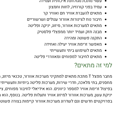
עשוי מתכת מגולוונת איכותית ועמידה
עמיד בפני קורוזיה, לחות וחמצון
מתאים להעברת אוויר חם ואוויר קר
חיבור נוח לצינורות אוורור עגולים ושרשוריים
מתאים למערכות אוורור, מיזוג, יניקה ופליטה
מבנה חזק ועמיד יותר ממפצלי פלסטיק
התקנה פשוטה ומהירה
מאפשר זרימת אוויר יעילה ואחידה
מתאים לשימוש ביתי ותעשייתי
מתאים לחיבור למפוחים ומאווררי פליטה
למי זה מתאים?
מחבר מפצל T מתכת מתאים למתקיני מערכות אוורור, טכנאי מיזוג
מחסנים, בתי מלאכה, חדרי שירות, מערכות פליטה ביתיות ותעשייתיות
בפיצול זרימת אוויר למספר כיוונים. הוא אידיאלי לחיבור מפוחים, צ
יניקת עשן, מערכות אוורור למיזוג אוויר ותעלות פליטה. בנוסף, הו
בפרויקטים חדשים וגם לשדרוג מערכות אוורור קיימות בצורה פשוטה 