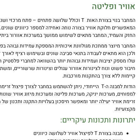
אוויר ופליטה
המחבר בנוי בצורת האות T וכולל שלושה פתחים – פתח מרכ
המאפשרים חלוקת אוויר בצורה נוחה ואחידה למספר כיוונים שונים.
החזק והעמיד, המחבר מתאים לשימוש ממושך במערכות אוורור ביתיו
המחבר מיוצר ממתכת מגולוונת איכותית המספקת עמידות גבוהה בפני 
ולכן הוא מתאים לעבודה בתנאי סביבה שונים ובשימוש רציף לאורך ז
שלו מספק יציבות ועמידות גבוהות יותר בהשוואה למחברי פלסטיק 
חיבור פשוט ונוח לצינורות אוורור עגולים וצינורות שרשוריים, ומש
קיימות ללא צורך בהתקנות מורכבות.
הודות למבנה ה-T הייחודי, ניתן להשתמש במחבר לצורך פיצול זר
למפוחים, מערכות יניקה, מערכות פליטה ומערכות מיזוג אוויר שונות.
זרימת אוויר יעילה יותר ומאפשר חיסכון בעלויות התקנה ותכנון של 
מקצועיות.
יתרונות ותכונות עיקריים:
מבנה בצורת T לפיצול אוויר לשלושה כיוונים