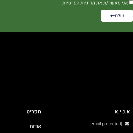
אני מאשר/ת את
מדיניות הפרטיות
שלח
א.נ.י.א
תפריט
[email protected]
אודות