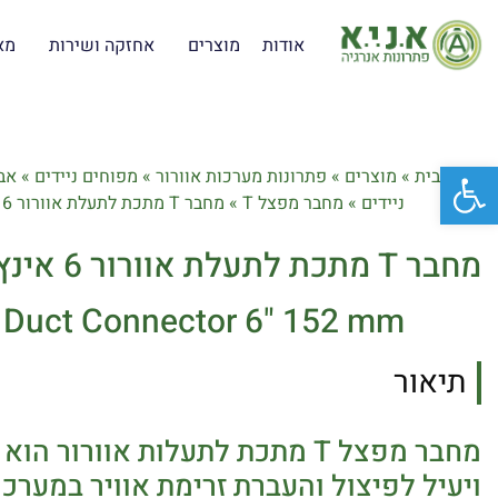
אודות
מוצרים
אחזקה ושירות
מא
פתח סרגל נגישות
דף הבית
»
מוצרים
»
פתרונות מערכות אוורור
»
מפוחים ניידים
»
אב
ניידים
»
מחבר מפצל T
»
מחבר T מתכת לתעלת אוורור 6 אינץ' 152 מ"מ
מחבר T מתכת לתעלת אוורור 6 אינץ' 152 מ"מ
ir Duct Connector 6" 152 mm
תיאור
מחבר מפצל T מתכת לתעלות אוורור 
ויעיל לפיצול והעברת זרימת אוויר במערכות