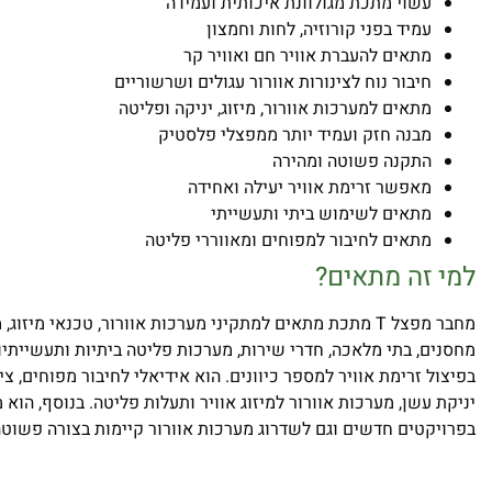
עשוי מתכת מגולוונת איכותית ועמידה
עמיד בפני קורוזיה, לחות וחמצון
מתאים להעברת אוויר חם ואוויר קר
חיבור נוח לצינורות אוורור עגולים ושרשוריים
מתאים למערכות אוורור, מיזוג, יניקה ופליטה
מבנה חזק ועמיד יותר ממפצלי פלסטיק
התקנה פשוטה ומהירה
מאפשר זרימת אוויר יעילה ואחידה
מתאים לשימוש ביתי ותעשייתי
מתאים לחיבור למפוחים ומאווררי פליטה
למי זה מתאים?
מחבר מפצל T מתכת מתאים למתקיני מערכות אוורור, טכנאי מיזוג
מחסנים, בתי מלאכה, חדרי שירות, מערכות פליטה ביתיות ותעשייתיות
בפיצול זרימת אוויר למספר כיוונים. הוא אידיאלי לחיבור מפוחים, צ
יניקת עשן, מערכות אוורור למיזוג אוויר ותעלות פליטה. בנוסף, הו
בפרויקטים חדשים וגם לשדרוג מערכות אוורור קיימות בצורה פשוטה 