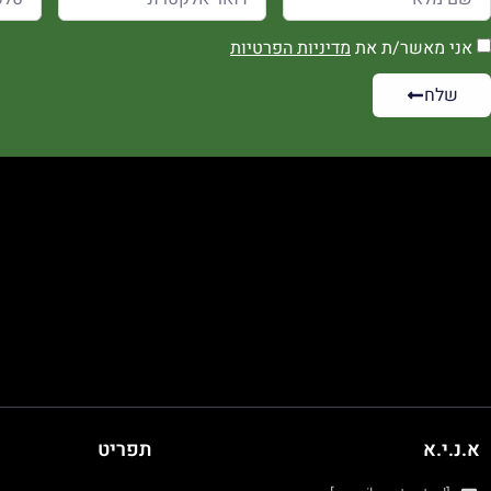
אני מאשר/ת את
מדיניות הפרטיות
שלח
א.נ.י.א
תפריט