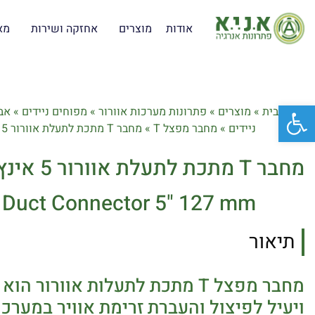
אודות
מוצרים
אחזקה ושירות
מא
פתח סרגל נגישות
דף הבית
»
מוצרים
»
פתרונות מערכות אוורור
»
מפוחים ניידים
»
אב
ניידים
»
מחבר מפצל T
»
מחבר T מתכת לתעלת אוורור 5 אינץ' 127 מ"מ
מחבר T מתכת לתעלת אוורור 5 אינץ' 127 מ"מ
ir Duct Connector 5" 127 mm
תיאור
מחבר מפצל T מתכת לתעלות אוורור 
ויעיל לפיצול והעברת זרימת אוויר במערכות