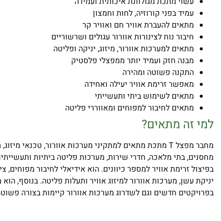
עשוי מתכת מגולוונת איכותית ועמידה
עמיד בפני קורוזיה, לחות וחמצון
מתאים להעברת אוויר חם ואוויר קר
חיבור נוח לצינורות אוורור עגולים ושרשוריים
מתאים למערכות אוורור, מיזוג, יניקה ופליטה
מבנה חזק ועמיד יותר ממפצלי פלסטיק
התקנה פשוטה ומהירה
מאפשר זרימת אוויר יעילה ואחידה
מתאים לשימוש ביתי ותעשייתי
מתאים לחיבור למפוחים ומאווררי פליטה
למי זה מתאים?
מחבר מפצל T מתכת מתאים למתקיני מערכות אוורור, טכנאי מיזוג
מחסנים, בתי מלאכה, חדרי שירות, מערכות פליטה ביתיות ותעשייתיות
בפיצול זרימת אוויר למספר כיוונים. הוא אידיאלי לחיבור מפוחים, צ
יניקת עשן, מערכות אוורור למיזוג אוויר ותעלות פליטה. בנוסף, הו
בפרויקטים חדשים וגם לשדרוג מערכות אוורור קיימות בצורה פשוטה 