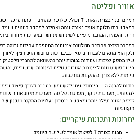
אוויר ופליטה
המחבר בנוי בצורת האות T וכולל שלושה פתחים – פתח מרכ
המאפשרים חלוקת אוויר בצורה נוחה ואחידה למספר כיוונים שונים.
החזק והעמיד, המחבר מתאים לשימוש ממושך במערכות אוורור ביתיו
המחבר מיוצר ממתכת מגולוונת איכותית המספקת עמידות גבוהה בפני 
ולכן הוא מתאים לעבודה בתנאי סביבה שונים ובשימוש רציף לאורך ז
שלו מספק יציבות ועמידות גבוהות יותר בהשוואה למחברי פלסטיק 
חיבור פשוט ונוח לצינורות אוורור עגולים וצינורות שרשוריים, ומש
קיימות ללא צורך בהתקנות מורכבות.
הודות למבנה ה-T הייחודי, ניתן להשתמש במחבר לצורך פיצול זר
למפוחים, מערכות יניקה, מערכות פליטה ומערכות מיזוג אוויר שונות.
זרימת אוויר יעילה יותר ומאפשר חיסכון בעלויות התקנה ותכנון של 
מקצועיות.
יתרונות ותכונות עיקריים:
מבנה בצורת T לפיצול אוויר לשלושה כיוונים