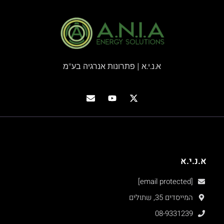
א.נ.י.א | פתרונות אנרגיה בע"מ
א.נ.י.א
[email protected]
המייסדים 35, שתולים
08-9331239