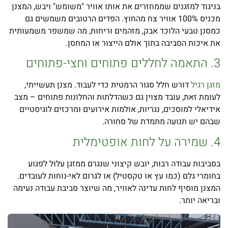
בניגוד למזגנים שממחזרים את אותו אוויר "משומש" ויבש, המצנן
מכניס 100% אוויר צח מהחוץ. הפדים הרטובים משמשים גם
כמסנן טבעי הלוכד אבק, מזהמים וריחות, מה שמשפר משמעותית
את איכות הסביבה בתוך אולם הייצור או המחסן.
3. התאמה לחללים פתוחים וחצי-פתוחים
מזגן רגיל
דורש חלל סגור הרמטית כדי לעבוד. מצנן תעשייתי,
לעומת זאת, עובד מצוין גם כשהדלתות והחלונות פתוחים – מצב
אידיאלי למוסכים, נגריות, אולמות אירועים ומרכזים לוגיסטיים
שבהם יש תנועה מתמדת של סחורה.
4. שמירה על לחות אופטימלית
בסביבות עבודה רבות, יובש קיצוני שנגרם ממזגן עלול לפגוע
בחומרי גלם (כמו עץ או טקסטיל) או לגרום לאי-נוחות לעובדים.
המצנן מוסיף לחות עדינה לאוויר, מה שיוצר סביבת עבודה נעימה
ובריאה יותר.