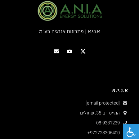
א.נ.י.א | פתרונות אנרגיה בע"מ
א.נ.י.א
[email protected]
המייסדים 35, שתולים
פתח סרגל נגישות
08-9331239
+972723306400