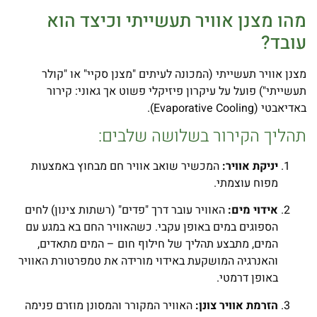
מהו מצנן אוויר תעשייתי וכיצד הוא
עובד?
מצנן אוויר תעשייתי (המכונה לעיתים "מצנן סקיי" או "קולר
תעשייתי") פועל על עיקרון פיזיקלי פשוט אך גאוני: קירור
באדיאבטי (Evaporative Cooling).
תהליך הקירור בשלושה שלבים:
יניקת אוויר:
המכשיר שואב אוויר חם מבחוץ באמצעות
מפוח עוצמתי.
אידוי מים:
האוויר עובר דרך "פדים" (רשתות צינון) לחים
הספוגים במים באופן עקבי. כשהאוויר החם בא במגע עם
המים, מתבצע תהליך של חילוף חום – המים מתאדים,
והאנרגיה המושקעת באידוי מורידה את טמפרטורת האוויר
באופן דרמטי.
הזרמת אוויר צונן:
האוויר המקורר והמסונן מוזרם פנימה