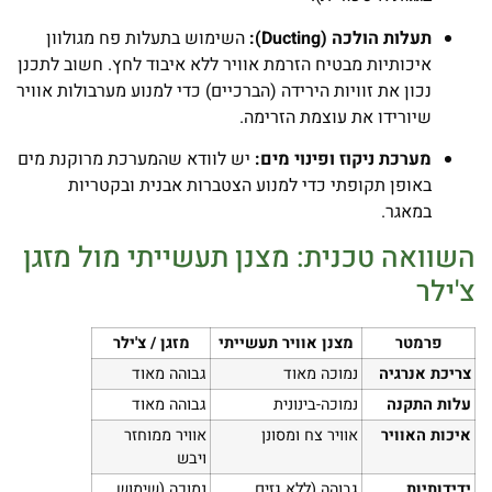
תעלות הולכה (Ducting):
השימוש בתעלות פח מגולוון
איכותיות מבטיח הזרמת אוויר ללא איבוד לחץ. חשוב לתכנן
נכון את זוויות הירידה (הברכיים) כדי למנוע מערבולות אוויר
שיורידו את עוצמת הזרימה.
מערכת ניקוז ופינוי מים:
יש לוודא שהמערכת מרוקנת מים
באופן תקופתי כדי למנוע הצטברות אבנית ובקטריות
במאגר.
השוואה טכנית: מצנן תעשייתי מול מזגן
צ'ילר
פרמטר
מצנן אוויר תעשייתי
מזגן / צ'ילר
צריכת אנרגיה
נמוכה מאוד
גבוהה מאוד
עלות התקנה
נמוכה-בינונית
גבוהה מאוד
איכות האוויר
אוויר צח ומסונן
אוויר ממוחזר
ויבש
ידידותיות
גבוהה (ללא גזים
נמוכה (שימוש