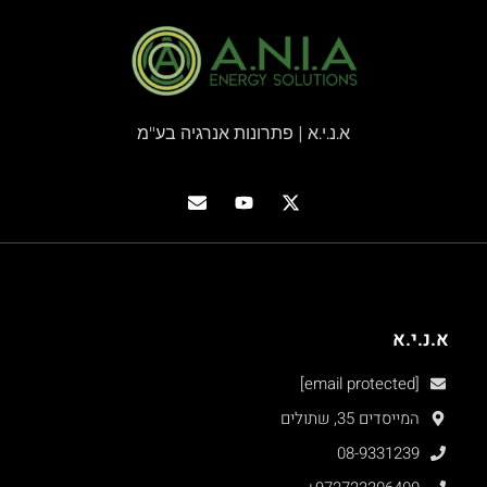
א.נ.י.א | פתרונות אנרגיה בע"מ
א.נ.י.א
[email protected]
המייסדים 35, שתולים
08-9331239