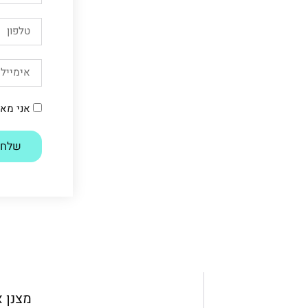
אני מא
שלח
מצנן א