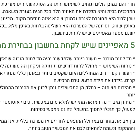
חדר והם כמובן זולים ונוחים לשימוש והתקנה. הסוג השני הינו מערכ
המרכזית בבית והיא מפזרת את האוויר הלח בכל הבית בעזרת משאבה. מ
שכן לרוב היא מחוברת לצנרת וכמובן שהיא אינה תופסת מקום. מכיוו
באופן שווה, חסרונה של המערכת הוא השליטה בלחות באופן מלא. בכל
ישנם מספר מאפיינים שיש לקחת בחשבון.
5 מאפיינים שיש לקחת בחשבון בבחירת מחולל לחות
* מד לחות מובנה – חשוב ביותר שלמכשיר יהיה מד לחות מובנה שיאזן
* נוחות השימוש – מחולל לחות דורשים תחזוקה וניקיון וזה משתנה לא
* רעשי רקע – רוב המחוללים היום שקטים ביותר ובאופן כללי מפזרי 
קרים. בידקו את מידת הרעש טרם הרכישה.
* מהירות משתנה – בחלק מן המכשירים ניתן לכוון את מהירות המחולל,
יותר.
* מחוון מים – מד המראה מתי יש למלא מים במכשיר. כיבוי אוטומטי 
לפעול, כך תוכלו לחסוך בחשמל וזה גם אמצעי בטיחות.
בין אם את בוחרים במחולל המתאים לחדרים או מערכת כללית, אנו ממל
וההתקנה ונשמח להתאים לכם את המכשיר הטוב ביותר.