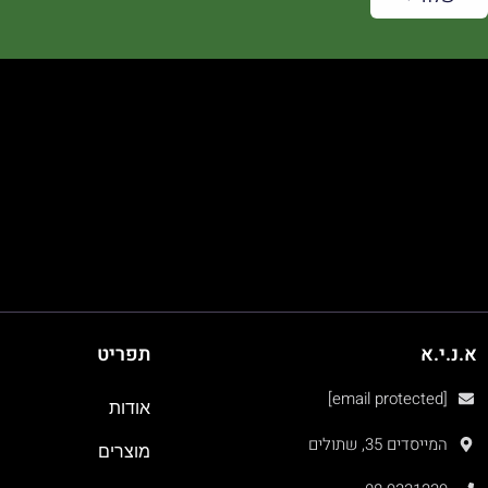
א.נ.י.א
תפריט
[email protected]
אודות
המייסדים 35, שתולים
מוצרים