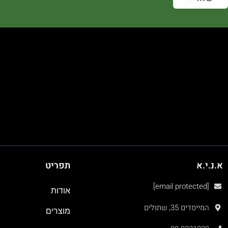
א.נ.י.א
תפריט
[email protected]
אודות
המייסדים 35, שתולים
מוצרים