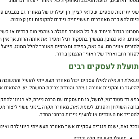
מספר הלהבים, תנועת הסיבוב האופקית של מאווררי עמוד וכדומה.
שני יתרונות נוספים, שכדאי לציין, הן יעילותו של מאוורר גם במבנים
כיום להשכרת מאווררים תעשייתיים ניידים לתקופות זמן קצובות.
חסרונו הגדול והיחיד של כל מאוורר מתגלה בעומסי חום כבדים או כשיש
אונים. הוא כמובן, ממשיך בתפקוד רגיל ומפיק את אותה הרוח, אך אין 
להזרים אוויר חם. עם זאת, במידה ומצרפים מאוורר לחלל ממוזג, מייעל
לפזור רחב ואחיד של האוויר המצונן בחדר.
תועלת לעסקים רבים
נשאלת השאלה לאילו עסקים יכול מאוורר תעשייתי להועיל והתשובה 
להיעזר בו והקניית אווירה נעימה והורדת צריכת החשמל. יש להתאים א
במשרד סטנדרטי, למשל, בו מתעסקים עם הרבה ניירת, לא הגיוני להתקי
בגובה השולחן והפנים. לעומת זאת, מאוורר תקרה בינוני עשוי ליצור מ
להטריד את העובדים או להעיף ניירות ברחבי החדר.
ובכל זאת, ישנם מגזרים עסקיים אשר מאוורר תעשייתי חיוני להם ואינ
מפעלי תעשייה קלה וכבדה