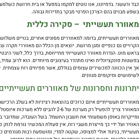
כבד ורעשני. בדמיוננו, אנו נוטים למקמו במפעל או בית חרושת כשלמע
בשפע מבנים בהם הצרכן הפרטי מבקר בתדירות גבוהה.
מאוורר תעשייתי – סקירה כללית
מאווררים תעשייתים, בדומה למאווררים מסוגים אחרים, בנויים משלושה
הקרויים גם כנפיים ומגן מרושת. יוצאים מן הכלל הם מאווררי תקרה שא
בראש מוט. הגדרת מאוורר כתעשייתי מתייחסת, בדרך כלל, לשני היבטים
בפשטות פונקציונלית ואינו מתהדר בעיצובים מיוחדים. הוא לרוב עמיד, 
אך אין הכוונה למכשירים עצומים בגודלם, אשר מפיחים רוח עצמתית. 
לשימושים ומיקומים מגוונים.
יתרונות וחסרונות של מאווררים תעשייתיים
מאווררים תעשייתיים אינם כרוכים בהוצאות רציניות לא בשלב הרכיש
המאוורר צריך להפעיל רק מערכת של 2-6 להב
ומייקרות באופן משמעותי את חשבון החשמל. בשל העובדה, שמדובר 
האוויר ועל ידי כך מייצרת משבי רוח, אין פעולת המכשיר גורמת לנזק 
תעשייתי, בניגוד אולי למצופה, שקטה למדי, ומושפעת רבות מגורמים כמ