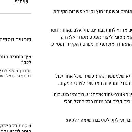
שיתוף:
 פתוחים ובשטחי חוץ וכן האפשרות הקיימת
 אחוזי לחות גבוהים. מול אלו, מאוורר חסר
הוא מסוגל ליצור אפקט מקרר, אלא רק
פוסטים נוספים
 המאוורר את תפקוד מערכת הקירור ומסייע
איך בוחרים תנור
לכם?
המדריך המלא לרכיש
היא שלמעשה, זהו מכשיר שכל אחד יכול
בחורף הישראלי יש 
ת גודל ומהירות המכשיר לצרכי המקום.
ן מאוורר-עמוד אימתני שרוחותיו מנשבות
שבים קלים ומרעננים בכל החלל מבלי
ו בר תחליף. לפניכם רשימה חלקית:
שקיות ג׳ל סיליק
חומר לייבוש לחו