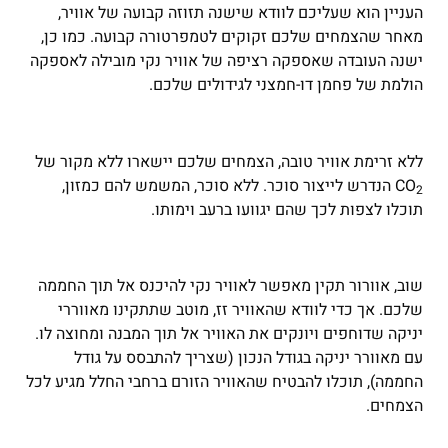
העניין הוא שעליכם לוודא שישנה תזוזה קבועה של אוויר,
מאחר שהצמחים שלכם זקוקים לטמפרטורה קבועה. כמו כן,
ישנה העובדה שאספקה רציפה של אוויר נקי מובילה לאספקה
הולמת של פחמן דו-חמצני לגידולים שלכם.
ללא זרימת אוויר טובה, הצמחים שלכם יישארו ללא מקור של
CO
הנדרש לייצור סוכר. ללא סוכר, המשמש להם כמזון,
2
תוכלו לצפות לכך שהם יגוועו ברעב וימותו.
שוב, אוורור תקין מאפשר לאוויר נקי להיכנס אל תוך החממה
שלכם. אך כדי לוודא שהאוויר זז, מוטב שתתקינו מאווררי
יניקה שדוחפים ויונקים את האוויר אל תוך המבנה ומחוצה לו.
עם מאוורר יניקה בגודל הנכון (שצריך להתבסס על גודל
החממה), תוכלו להבטיח שהאוויר הזורם ברחבי החלל מגיע לכל
הצמחים.