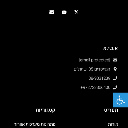
א.נ.י.א
[email protected]
המייסדים 35, שתולים
08-9331239
+972723306400
פתח סרגל נגישות
תפריט
קטגוריות
אודות
פתרונות מערכות אוורור