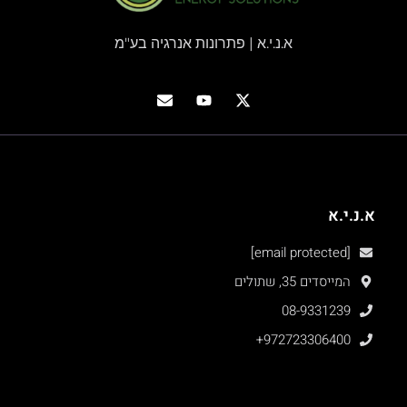
א.נ.י.א | פתרונות אנרגיה בע"מ
א.נ.י.א
[email protected]
המייסדים 35, שתולים
08-9331239
+972723306400