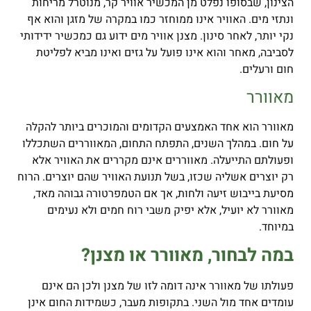
הצינון, שבסופו נפלט מן המכשיר אוויר קר, מנוטרל מריחות
ונתזי מים. האוויר אינו ממוחזר כמו במקרה של מזגן והוא אף
נקי יותר, לאחר סינון. מצנן אוויר מים ידוע גם כמכשיר ידידותי
לסביבה, מאחר והוא אינו פועל על גזים ואינו מביא לפליטת
חום ורעלים.
מאוורר
מאוורר הוא אחד האמצעים הקדומים והמוכרים ביותר להקלה
על חום. במהלך השנים, התפתח התחום, המאווררים השתכללו
ופעולתם התייעלה. מאווררים אינם מקררים את האוויר אלא
רק יוצרים אשליה שכזו, בשל תנועת האוויר שהם יוצרים. הרוח
מסיעת בייבוש זיעה ולחות, אך אם הטמפרטורה גבוהה מאד,
מאוורר לא יועיל, אלא יפיק משבי רוח חמים ולא נעימים
במיוחד.
במה לבחור, מאוורר או מצנן?
פעולתו של מאוורר אינה דומה לזו של מצנן ולכן הם אינם
עומדים אחד מול השני. בתקופות מעבר, כשמידות החום אינן