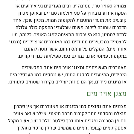
צמחיה ואוויר טרי. מסיבה זו, רבים מעדיפים גני אירועים או
הפקת אירועים בחוץ על פני אולמות סגורים ובאופן מכוון
קובעים את מועדי החגיגות לתקופות חמות. מכיון שכך, אחד
הדברים שחובה לזכור, משום שבלעדיו ההפקה כולה עלולה
לרדת לטמיון, הוא היערכות מתאימה למזג האוויר. כלומר, יש
להצטייד במכשירים מיוחדים כמו מאווררים או צ'ילרים (מצנני
אוויר מים), המקלים על עומס החום, אשר נוטה להתגבר
במקומות עמוסי אדם, כמו גם בעת פעילויות כגון ריקודים.
מאווררים תעשייתיים ומצנני אויר מים אינם המכשירים
היחידים, המיועדים להפגת החום; יש נוספים כמו מערפלי מים
או מזגנים ניידים, אך הם פחות יעילים בקירור שטחים פתוחים.
מצנן אויר מים
מצננים אינם נפוצים כמו מזגנים או מאווררים אך אין פתרון
מוצלח וחסכוני יותר לקירור מרחב חיצוני. צ'ילר שואב אוויר
חם מן הסביבה ומזרים אותו דרך פילטר 'חלת דבש', אשר מקבל
אספקת מים קבועה. המים משמשים שחקן מרכזי בתהליך