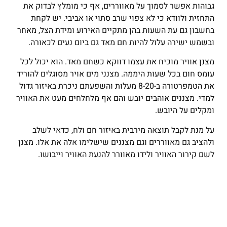
גבוהות אפשר לסמוך על מאווררים, אף כי מומלץ לבדוק את
התחזית ולוודא כי לא צפוי שרב סתוי או אביבי. יש לקחת
בחשבון גם עת השעות בהן מתקיים האירוע ומידת הצל, מאחר
ובשמש ישירה עלול להיות חם מאד גם ביום נעים לכאורה.
מצנן אוויר מוכיח את עצמו דווקא כשחם מאד. הוא יכול לכל
עומס חום בכל שעות היממה. מצנני מים אויר מסוגלים להוריד
את הטמפרטורה ב-8-20 מעלות והשפעתם ניכרת באיזור גדול
למדי. מצננים אוהבים יובש והם אף מלחלחים מעט את האוויר
ומקלים על היובש.
על מנת לקבל תוצאה מירבית באיזור חם ולח, כדאי לשלב
ולהציב גם מאווררים וגם מצננים שישלימו אלה את אלו. מצנן
לשם קירור האוויר ולידו מאוורר להנעת האוויר וייבושו.