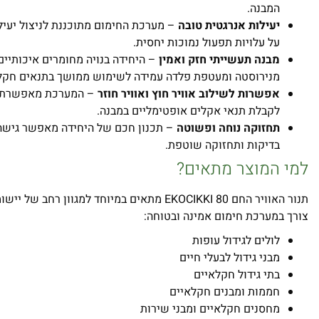
המבנה.
יעילות אנרגטית טובה
– מערכת החימום מתוכננת לניצול יעיל
על עלויות תפעול נמוכות יחסית.
מבנה תעשייתי חזק ואמין
– היחידה בנויה מחומרים איכותיים
מנירוסטה ומעטפת פלדה עמידה לשימוש ממושך בתנאים חקלא
אפשרות לשילוב אוויר חוץ ואוויר חוזר
– המערכת מאפשרת שי
לקבלת תנאי אקלים אופטימליים במבנה.
תחזוקה נוחה ופשוטה
– תכנון חכם של היחידה מאפשר גישה 
בדיקות ותחזוקה שוטפת.
למי המוצר מתאים?
תנור האוויר החם EKOCIKKI 80 מתאים במיוחד למגוון ר
צורך במערכת חימום אמינה ובטוחה:
לולים לגידול עופות
מבני גידול לבעלי חיים
בתי גידול חקלאיים
חממות ומבנים חקלאיים
מחסנים חקלאיים ומבני שירות