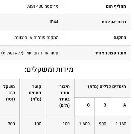
מחליף חום
נירוסטה AISI 430
דרגת אטימות
‎IP44
התקנה
התקנה פנימית או חיצונית
סוג הפצת האוויר
פיזור אוויר חם ישיר (ללא תעלות)
מידות ומשקלים:
מימדים כללים (מ"מ)
חיבור
קוטר
משקל
אוויר
פתחים
ק"ג
בעירה
(מ"מ)
(נטו)
C
B
A
(מ"מ)
300
100
100
1.600
900
1.130