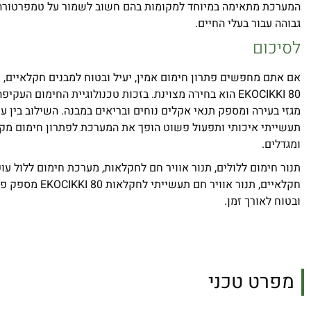
המערכת מתאימה במיוחד למקומות בהם חשוב לשמור על טמפרטורה י
גבוהה עבור בעלי החיים.
לסיכום
אם אתם מחפשים פתרון חימום אמין, יעיל ובטוח למבנים חקלאיים, ת
EKOCIKKI 80 הוא בחירה מצוינת. בזכות טכנולוגיית החימום הע
מגזי בעירה ומספק תנאי אקלים נוחים ובריאים במבנה. השילוב בין ע
תעשייתי איכותי ותפעול פשוט הופך את המערכת לפתרון חימום מקצ
ומגדלים.
תנור חימום ללולים, תנור אוויר חם לחקלאות, מערכת חימום ללול עו
חקלאיים, תנור אוויר חם 
ובטוח לאורך זמן.
מפרט טכני