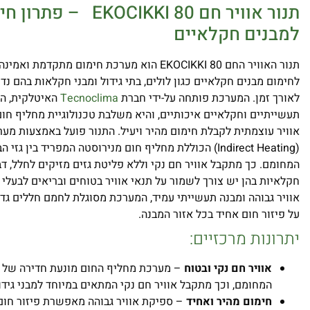
תנור אוויר חם OCIKKI 80
למבנים חקלאיים
תנור האוויר החם EKOCIKKI 80 הוא מערכת חימום מתקדמ
לחימום מבנים חקלאיים כגון לולים, בתי גידול ומבני חקלאות בהם נד
לאורך זמן. המערכת פותחה על-ידי חברת
Tecnoclima
האיטלקית, הי
תעשייתיים וחקלאיים איכותיים, והיא משלבת טכנולוגיית מחליף ח
אוויר עוצמתית לקבלת חימום מהיר ויעיל. התנור פועל באמצעות מע
(Indirect Heating) הכוללת מחליף חום מנירוסטה המפריד בין גז
המחומם. כך מתקבל אוויר חם נקי וללא פליטת גזים מזיקים לחלל, ד
חקלאיות בהן יש צורך לשמור על תנאי אוויר בטוחים ובריאים לבעלי 
אוויר גבוהה ומבנה תעשייתי עמיד, המערכת מסוגלת לחמם חללים גד
על פיזור חום אחיד בכל אזור המבנה.
יתרונות מרכזיים:
אוויר חם נקי ובטוח
– מערכת מחליף החום מונעת חדירה של גז
המחומם, וכך מתקבל אוויר חם נקי המתאים במיוחד למבני גידול
חימום מהיר ואחיד
– ספיקת אוויר גבוהה מאפשרת פיזור חום 