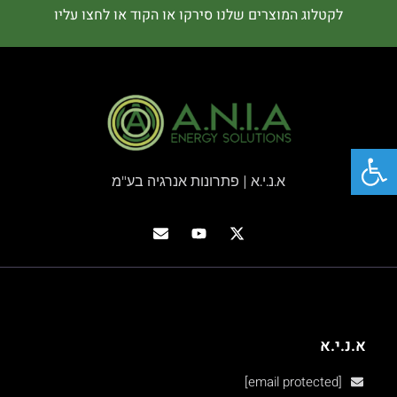
לקטלוג המוצרים שלנו סירקו או הקוד או לחצו עליו
פתח סרגל נגישות
א.נ.י.א | פתרונות אנרגיה בע"מ
א.נ.י.א
[email protected]