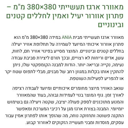
מאוורר ארגז תעשייתי 380×380 מ"מ –
פתרון אוורור יעיל ואמין לחללים קטנים
ובינוניים
מאוורר ארגז תעשייתי מבית
ANIA
במידה 380×380 מ"מ הוא
פתרון אוורור איכותי המיועד לשמירה על תחלופת אוויר יעילה
בחללים קטנים ובינוניים. המוצר מסייע בפינוי אוויר חם, לחות,
עשן, אדים וריחות לא רצויים, ובכך תורם ליצירת סביבת עבודה
נעימה, נקייה ובריאה יותר. הודות למבנה הקומפקטי שלו, ניתן
להתקין אותו בקלות במגוון רחב של מבנים, מבלי לתפוס שטח יקר
או להפריע לפעילות השוטפת.
שואב האוויר מיוצר מחומרים איכותיים ומיועד לעבודה רציפה
לאורך זמן. גוף המוצר בנוי לעמידות גבוהה, בעוד שהמאוורר
והמנוע מתוכננים לספק פעולה יציבה, שקטה ויעילה גם בשימוש
יומיומי. המבנה בצורת ארגז מגן על רכיבי המערכת ומאפשר
התקנה פשוטה ותחזוקה נוחה, מה שהופך אותו לפתרון אמין עבור
עסקים, מוסדות ומבני תעשייה הזקוקים לאוורור קבוע.