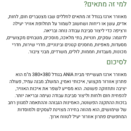
למי זה מתאים
?
מאוורר ארגז בגודל זה מתאים לחללים שבו מצטברים חום, לחות,
אדים, עשן או ריחות ושחשוב לשמור על תחלופת אוויר יעילה
ורציפה כדי ליצור סביבת עבודה נוחה ובריאה.
לדוגמה: עסקים, חנויות, בתי מלאכה, מוסכים, מטבחים מקצועיים,
מסעדות, מאפיות, מחסנים קטנים ובינוניים, חדרי שירות, חדרי
מכונות, מעבדות, חממות, לולים, משרדים, מבני ציבור.
לסיכום
מאוורר ארגז תעשייתי מבית ANIA בגודל 380×380 מ"מ הוא
פתרון אוורור מקצועי, איכותי ואמין, המשלב מבנה עמיד, פעולה
יציבה ותחזוקה פשוטה. הוא מסייע לשפר את איכות האוויר,
להפחית חום ולחות וליצור סביבת עבודה נעימה ובריאה יותר.
בזכות ההתקנה הפשוטה, האמינות הגבוהה וההתאמה למגוון רחב
של שימושים, הוא מהווה בחירה מצוינת לעסקים ולמוסדות
המחפשים פתרון אוורור יעיל לטווח ארוך.