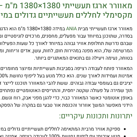
מאוורר ארגז תעש
מקסימלי לחללים תעשייתיים גדולים במיו
מאוורר ארגז תעשייתי מבית
ANIA
במידה 1380×1380 מ"
בסדרה, שתוכנן במיוחד עבור מפעלים, מחסנים, מרכזים לוגיסטיים ומ
שבהם נדרשת תחלופת אוויר גבוהה במיוחד לאורך כל שעות הפעילות.
המרשימה שלו, הוא מפנה במהירות חום, לחות, עשן, אדים וריחות, ומ
בטוחה, נעימה ויעילה גם בתנאים המאתגרים ביותר.
המאוורר פותח לעבודה רציפה בסביבות תעשייתיות ומיוצר מחומרים 
יציבים גם בעומסי עבודה גבוהים. ששת להבי המאוורר תוכננו לייצר ז
תוך שמירה על פעולה שקטה יחסית, והתריסים האוטומטיים נפתחים 
באופן אוטומטי כאשר המאוורר כבוי, כדי להגן מפני אבק, רוח וגשם. 
הידני מאפשר המשך אוורור והכנסת אור טבעי גם במקרה של הפסק
יתרונות ותכונות עיקריים:
ספיקת אוויר מרבית המתאימה לחללים תעשייתיים גדולים במי
מנוע איכותי עם ליפוף נחושת 100% לעבודה רציפה, אמינה וארוכת טווח.