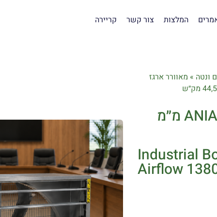
מרים
המלצות
צור קשר
קריירה
 ונטה
»
מאוורר ארגז
מאוורר ארגז תעשייתי ANIA 1380×1380 מ״מ
Industrial 
Airflow 13