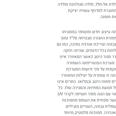
לדת אל-חלד, פלדה מגולוונת ופלדה
נת מצופה-מראש. גלגלת רצועת ה-V המחוברת למדחף עשויה יציקת
ת חוסנה.
 חגורת-V גדולה, המציגה עיצוב חדש ומשופר במסגרתו
מסורת החגורה מבטיחה סל"ד נמוך
בוהה וצריכת אנרגיה נמוכה, כמו גם
וונת בכל הדגמים, שהינה חזקה
רר סגור היטב כאשר המאוורר אינו
ר. מערכת הצנטריפוגה השמורה
מות על פני זרועות המערכת
נה זו שומרת על יעילות המאוורר
יס פתוח היטב ובמלואו. התריס אינו
ל תנועת הפתיחה והסגירה שלו. כל
חלקי הפלסטיק עשויים פלסטיק אצטלי שחור עם הגנה מפני חשיפה לקרני UV.
 אשר מפחית את העומס מתמוכות
מלית גבוהה, השניים מובילים
אנרגיה. תמוכות פלסטיק מיוחד