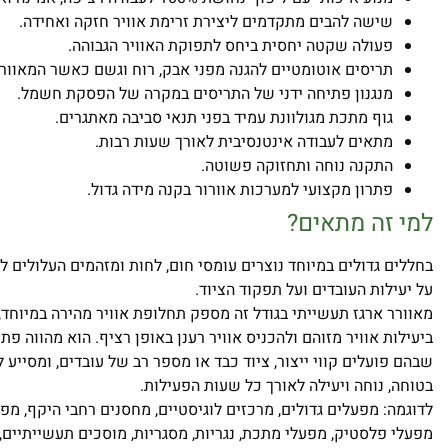
שישה להבים מתקדמים ליצירת זרימת אוויר חזקה ואחידה.
פעולה שקטה יחסית ביחס לתפוקת האוויר הגבוהה.
תריסים אוטומטיים להגנה מפני אבק, רוח וגשם כאשר המאוורר 
מנגנון פתיחה ידני של התריסים במקרה של הפסקת חשמל.
גוף מתכת מגולוונת עמיד בפני תנאי סביבה מאתגרים.
מתאים לעבודה אינטנסיבית לאורך שעות רבות.
התקנה נוחה ותחזוקה פשוטה.
פתרון מקצועי למערכות אוורור בקנה מידה גדול.
למי זה מתאים
?
בחללים גדולים במיוחד נוצרים עומסי חום, לחות ומזהמים העלולים ל
על יעילות העובדים ועל תפקוד הציוד.
מאוורר ארגז תעשייתי בגודל זה מספק תחלופת אוויר מהירה במיוחד
ביעילות אוויר מזוהם ולהכניס אוויר רענן באופן רציף. הוא מהווה פתר
שבהם פועלים קווי ייצור, ציוד כבד או מספר רב של עובדים, ומסייע 
בטוחה, נוחה ויעילה לאורך כל שעות הפעילות.
לדוגמה: מפעלים גדולים, מרכזים לוגיסטיים, מחסנים רחבי היקף, מפעל
מפעלי פלסטיק, מפעלי מתכת, נגריות, מסגריות, מוסכים תעשייתיים, א