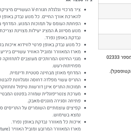
ציר מרכזי וגלגלת חגורת-V
להארכת אורך החיים. כל מנוע נבדק באופן פרטי
הפחתת העומס על תמוכות המנוע. המדחף מא
מנוע מסיווג A המציג יעילות מצוינת
נבדקת באופן נפרד.
כל מנוע נבדק באופן פרטי לווידוא איכות בקרה ש
מארז המאוורר ומוביל האוויר עשויים ביריעו
הערכים המוצהרים נמדדו ואושררו על ידי מעבדת Bess (בדיקות מספר 02333
מגני החיווט המרותכים מעוצבים לתחזוקה 
מפחיתות-רעש.
המדחף מאוזן מבחינה סטטית ודינמית.
התריס עשוי מפלדה דחוסה ומגלוונת להבטחת
תמוכות התריס אינן דורשות טיפול ותחזוקה.
מערכת צנטריפוגלית שמורה בפטנט המבטיחה
פתיחה וסגירה מוגנים-מאבק.
קפיצים עוצמתיים השומרים על התריסים סג
נמצא בשימוש.
איכות כל מאוורר נבדקת באופן נפרד.