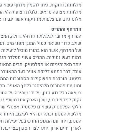
מגלוונות וחזקות. ניתן להזמין מדחף עשוי פ
מגלוו
אלומיניום עם צלעות מחוזקות אשר יגבירו א
המדחף והתריס
המדחף מחובר לגלגלת
שולב כדור נשיאה כפול המוגן מפני מים. ת
של המדחף, אשר הוא בתורו מוביל ליעילות ג
רמות רעש נמוכות. התריס עשוי מפלדה מגול
יותר מאלומיניום או מפלסטיק. תריס המאוו
עובד, דבר המונע דליפת אוויר בעד המאוור
בפטנט מורכבת ממשקולות מסתובבות הממוק
ומונעות מהתריס מלהיסגר בלחץ האוויר. תכו
בשיאה בכל רגע נתון, על ידי שמירה על התר
זקוק לניקוי קבוע, שכן האבק אינו משפיע ע
מגלשת המנוע זכתה גם היא לעיצוב מיוחד
המנוע, ויחד עם המנוע החדש בעל יעילות חש
לאורך חיים ארוך יותר לצד חסכון בצריכת ה