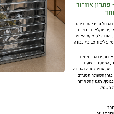
ייתי 1380×1380 מ"מ – פתרון אוורור
חד
מ הוא הדגם הגדול והעוצמתי ביותר
בנים חקלאיים גדולים
 הודות לספיקת האוויר
סייע ליצור סביבת עבודה
איכותיים המבטיחים
אמינות ועמידות לאורך שנים. הוא כולל מנוע בעל ליפוף נחושת 100%, המספק ביצועים
רימת אוויר חזקה ואחידה
בזמן הפעולה ונסגרים
בנוסף, מנגנון הפתיחה
ת חשמל.
וחד.