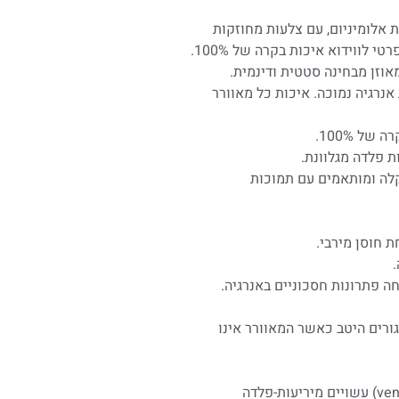
 העשויים מיציקות אלומיניום, עם צלעות מחוזקות
 לווידוא איכות בקרה של 100%.
וזן מבחינה סטטית ודינמית.
 וצריכת אנרגיה נמוכה. איכות כל מאוורר
ל 100%.
ת פלדה מגלוונת.
קלה ומותאמים עם תמוכות
 חוסן מירבי.
 פתרונות חסכוניים באנרגיה.
ורים היטב כאשר המאוורר אינו
מארז המאוורר המרובע ומוביל האוויר (venture) עשויים מיריעות-פלדה