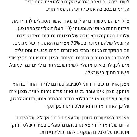
לשם עזרה בהתאמת אמצעי הקירור לתנאים המיוחדים
הקיימים בסביבה אנושית ופיזית מסויימות.
צ'ילרים הם מכשירים יעילים מאד,
אשר מסוגלים להוריד את
מידות החום באופן משמעותי (10 מעלות צלזיוס בממוצע).
עלויות ההתקנה והאחזקה של מצננים נמוכות מאד וצריכת
החשמל שלהם נמוכה בכ-70% מצריכת האנרגיה של מזגנים.
הם מתפקדים באופן מרבי באיזורים חמים ויבשים ומסוגלים
לעמוד בטמפרטורות גבוהות במיוחד. מצנן מים אוויר מפיץ אדי
מים לכן, לרוב אינו מומלץ לשימוש באיזורים לחים כמו למשל,
מישור החוף הישראלי.
מצנן אויר נחשב ידידותי לסביבה, כמו גם לדיירי החדר בו הוא
מותקן. מצנן אינו עובד על גז ואינו פולט זיהום אוויר. מצנן אינו
עושה שימוש באוויר הכלוא בחדר וממחזר אותו, בדומה למזגן,
על כן האוויר אותו הוא פולט הינו רענן ונקי.
מצננים מאפשרים כוונון של עצמת הרוח אך לא של מידות
החום של האוויר היוצא מהם. הם מופעלים בעזרת שלט רחוק
ויושבים על גלגלים המקנים להם יכולת ניידות.