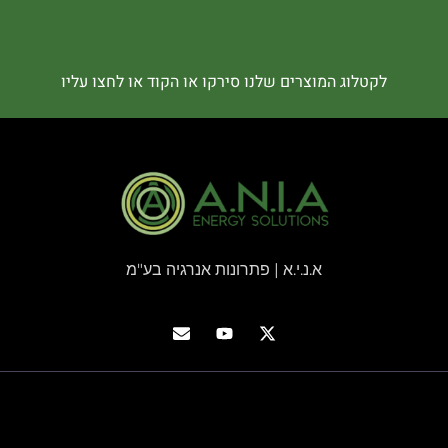
לקטלוג המוצרים שלנו סירקו או הקוד או לחצו עליו
א.נ.י.א | פתרונות אנרגיה בע"מ