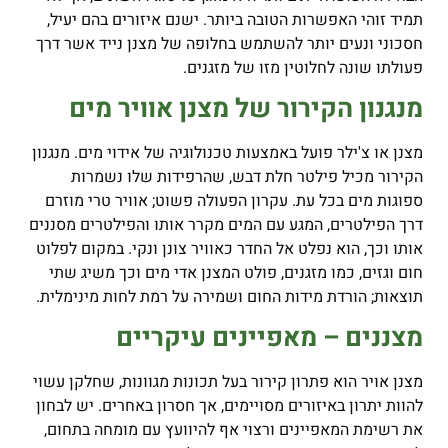
תמיד זוהי האפשרות הטובה ביותר. ישנם איזורים בהם יעיל,
חסכוני ונעים יותר להשתמש בחלופה של מצנן נייד אשר דרך
פעולתו שונה לחלוטין מזו של מזגנים.
מנגנון הקירור של מצנן אוויר מים
מצנן או צ'ילר פועל באמצעות טכנולוגיה של אידוי מים. מנגנון
הקירור מכיל פילטר חלת דבש, שהרפידות שלו נשמרות
ספוגות מים בכל עת. עקרון הפעולה פשוט; אוויר טרי מוזרם
דרך הפילטרים, המגע עם המים מקרר אותו והפילטרים מסננים
אותו וכך, הוא נפלט אל החדר כאוויר צונן ונקי. במקום לפלוט
חום וגזים, כמו מזגנים, פולט המצנן אדי מים וכך משיג שתי
תוצאות; הורדת מידות החום ושמירה על רמת לחות מינימלית.
מצננים – מאפיינים עיקריים
מצנן אויר הוא פתרון קירור בעל תכונות מגוונות, שחלקן עשוי
להוות יתרון באיזורים מסויימים, אך חסרון באחרים. יש לבחון
את רשימת המאפיינים ורצוי אף להיוועץ עם מומחה בתחום,