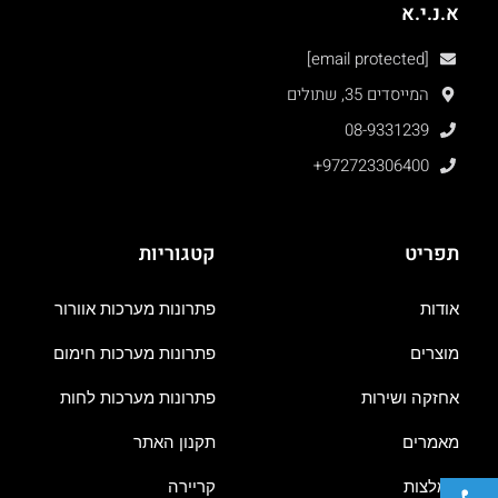
א.נ.י.א
[email protected]
המייסדים 35, שתולים
08-9331239
+972723306400
תפריט
קטגוריות
אודות
פתרונות מערכות אוורור
מוצרים
פתרונות מערכות חימום
אחזקה ושירות
פתרונות מערכות לחות
מאמרים
תקנון האתר
פתח סרגל נגישות
המלצות
קריירה