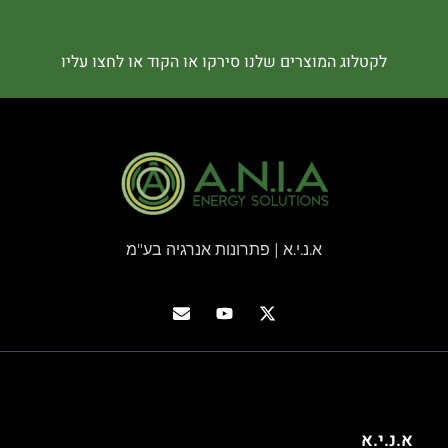
לקטלוג המוצרים שלנו סירקו או הקוד או לחצו עליו
א.נ.י.א | פתרונות אנרגיה בע"מ
א.נ.י.א