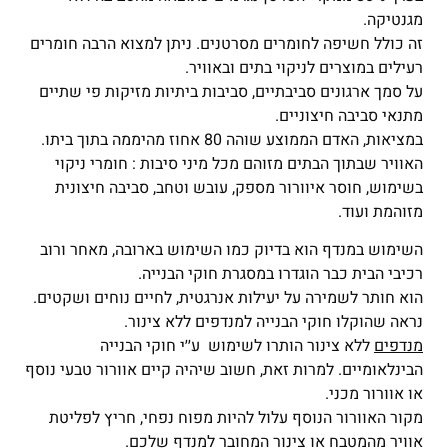
מגנטיקה.
זה כולל חשיפה לחומרים מסרטנים. ניתן למצוא הרבה חומרים
רעילים במוצרים לניקוי בתים ובאוויר.
על סמך ארגונים סביבתיים, סביבות ביתיות מזיקות פי שתיים
מתנאי סביבה חיצוניים.
במציאות, האדם הממוצע שוהה 80 אחוז מהיממה בתוך ביתו.
האוויר שבתוך הבתים מזוהם מכל מיני סיבות : חומרי ניקוי
בשימוש, חוסר איוורור מספק, עובש וטחב, סביבה חיצונית
מזוהמת ועוד.
השימוש במנדף הוא בדיוק כמו השימוש בארובה, מאחר ורוב
רכיבי הבית כבר הוגדרו במסגרת חוקי הבנייה.
הוא חותר לשמירה על יעילות אנרגטית, לחיים נוחים ושקטים.
נראה שהוקלו חוקי הבנייה למנדפים ללא צינור.
מנדפים
ללא צינור הותרו לשימוש ע׳׳י חוקי הבנייה
הבינלאומיים. למרות זאת, חשוב שיהיה קיים אוורור טבעי נוסף
או אוורור מכני.
מקור האוורור הנוסף עלול להיות מפוח נפחי, חריץ לפליטת
אוויר מהמטבח או צינור המחובר למנדף שלכם.