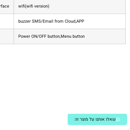
rface
wifi(wifi version)
buzzer SMS/Email from Cloud,APP
Power ON/OFF button,Menu button
שאלו אותנו על מוצר זה