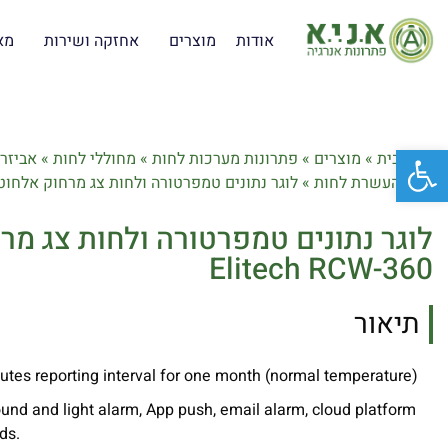
אודות
מוצרים
אחזקה ושירות
מא
פתח סרגל נגישות
דף הבית
»
מוצרים
»
פתרונות מערכות לחות
»
מחוללי לחות
»
אביזר
העשרת לחות
»
לוגר נתונים טמפרטורה ולחות צג מרחוק אלחוטי itech RCW-360
לוגר נתונים טמפרטורה ולחות צג מר
Elitech RCW-360
תיאור
nutes reporting interval for one month (normal temperature)
und and light alarm, App push, email alarm, cloud platform
ds.