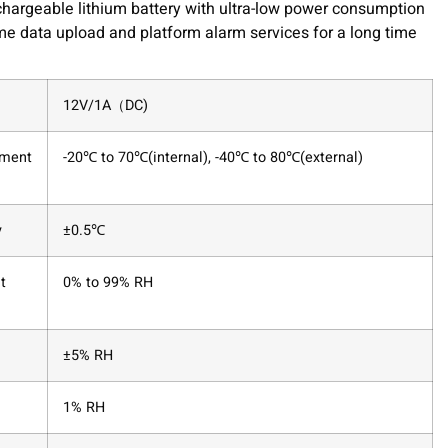
rechargeable lithium battery with ultra-low power consumption
time data upload and platform alarm services for a long time
12V/1A（DC)
ement
-20℃ to 70℃(internal), -40℃ to 80℃(external)
y
±0.5℃
t
0% to 99% RH
±5% RH
1% RH