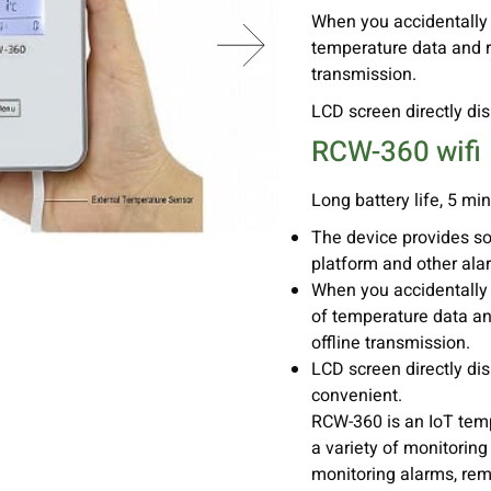
When you accidentally p
temperature data and re
transmission.
LCD screen directly di
RCW-360 wifi
Long battery life, 5 mi
The device provides so
platform and other al
When you accidentally p
of temperature data an
offline transmission.
LCD screen directly di
convenient.
RCW-360 is an IoT temp
a variety of monitorin
monitoring alarms, rem