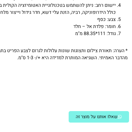
יישום רחב: ניתן להשתמש בטכנולוגיית האטומיזציה הקולית בי
כולל הידרופוניקה, רביה, הזנת עלי דשא, חדר גידול וייצור מלח
צבע: כסף
חומר: פלדת אל – חלד
גודל: 111*88.35 מ"מ
* הערה: תאורת צילום ותצוגות שונות עלולות לגרום לצבע הפריט בת
מהדבר האמיתי. השגיאה המותרת למדידה היא +/- 1-3 ס"מ.
שאלו אותנו על מוצר זה