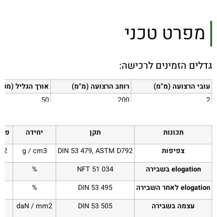
מפרט טכני
גדלים הזמינים לרכישה:
עובי הרצועה (מ"מ)
רוחב הרצועה (מ"מ)
אורך הגליל (מטר
50
200
2
50
300
3
50
400
4
תכונות
תקן
יחידה
פרמ
צפיפות
DIN 53 479, ASTM D792
g / cm3
1.2 עד 5
elogation
בשבירה
NFT 51 034
%
0
elogation
לאחר השבירה
DIN 53 495
%
עצמה בשבירה
DIN 53 505
daN / mm2
1 