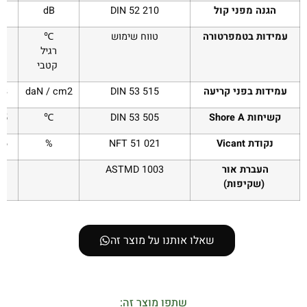
הגנה מפני קול
DIN 52 210
dB
עמידות בטמפרטורה
טווח שימוש
℃
20
רגיל
40
קטבי
עמידות בפני קריעה
DIN 53 515
daN / cm2
28 עד 
קשיחות
Shore A
DIN 53 505
℃
65 עד 
נקודת
Vicant
NFT 51 021
%
46 עד 
העברת אור
ASTMD 1003
(שקיפות)
שאלו אותנו על מוצר זה
שתפו מוצר זה: