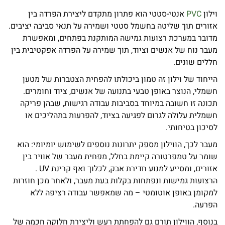
וילון
PVC
אנטי-סטטי הוא פתרון מתקדם ליצירת הפרדה בין
אזורים תוך שליטה בחשמל סטטי ושמירה על תנאי סביבה יציבים.
מדובר במערכת רצועות גמישה המותקנת בפתחים, ומאפשרת
מעבר נוח של אנשים וציוד, תוך שמירה על הפרדה אפקטיבית בין
חללים שונים.
הייחוד של וילון זה טמון ביכולתו להפחית הצטברות של מטען
חשמלי, הנוצר באופן טבעי בתנועה של אנשים, ציוד וחומרים.
תכונה זו חשובה במיוחד בסביבות עבודה רגישות, שבהן פריקה
חשמלית עלולה לגרום לפגיעה בציוד, להפרעות בתהליכים או
לסיכון בטיחותי.
מעבר לכך, הווילון מספק יתרונות נוספים לשימוש יומיומי: הוא
שומר על טמפרטורה קיימת בחלל, מפחית מעבר של אוויר בין
אזורים, ומסייע למנוע חדירת אבק, לכלוך ואף קרינת UV .
הרצועות גמישות ונפתחות בקלות בעת מעבר, ולאחר מכן חוזרות
למקומן באופן אוטומטי – מה שמאפשר עבודה רציפה ללא
הפרעה.
בנוסף, הווילון תורם גם להפחתת רעש וליצירת חלוקה חכמה של