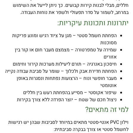
חללים, מבלי לבנות קירות קבועים. כך ניתן לייעל את השימוש
במרחב, לשמור על סדר תפעולי ולשפר את נוחות העבודה.
יתרונות ותכונות עיקריות:
הפחתת חשמל סטטי – מגן על ציוד רגיש ומונע פריקות
מסוכנות
שמירה על טמפרטורה – מצמצם מעבר חום או קור בין
אזורים
חיסכון באנרגיה – תורם ליעילות מערכות קירור וחימום
הפחתת חדירת אבק ולכלוך – שומר על סביבת עבודה נקייה
מעבר חופשי ונוח – הרצועות נפתחות ונסגרות באופן
אוטומטי
שיפור אקוסטי – מסייע בהפחתת רעש בין חללים
ניצול חכם של שטח – יוצר הפרדה ללא צורך בקירות
למי זה מתאים?
וילון PVC אנטי-סטטי מתאים במיוחד לסביבות שבהן יש רגישות
לחשמל סטטי או צורך בבקרה סביבתית: