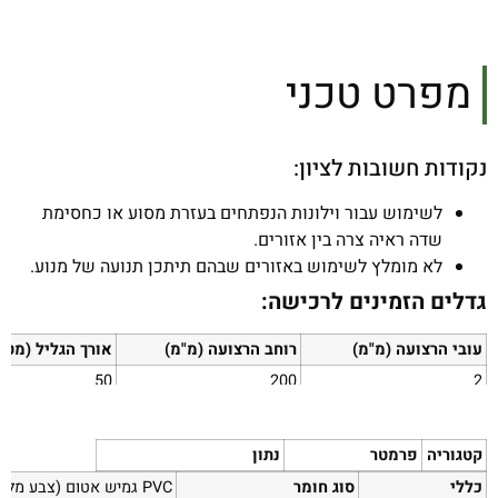
מפרט טכני
נקודות חשובות לציון:
לשימוש עבור וילונות הנפתחים בעזרת מסוע או כחסימת
שדה ראיה צרה בין אזורים.
לא מומלץ לשימוש באזורים שבהם תיתכן תנועה של מנוע.
גדלים הזמינים לרכישה:
עובי הרצועה (מ"מ)
רוחב הרצועה (מ"מ)
אורך הגליל (מטר
50
200
2
50
300
3
50
400
4
קטגוריה
פרמטר
נתון
כללי
סוג חומר
PVC גמיש אטום (צבע מלא)