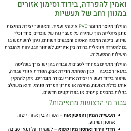
ואמין להפרדה, בידוד וסימון אזורים
במגוון רחב של תעשיות
הווילון מיוצר מחומר
PVC
איכותי ועמיד, ומאפשר יצירת מחיצות
פונקציונליות תוך שמירה על מעבר נוח של עובדים, ציוד וכלי
שינוע. בזכות המבנה האטום והצבעים השונים, ניתן להשתמש בו
גם להפרדה ויזואלית ברורה בין אזורים, לשיפור הבטיחות ולהגברת
היעילות התפעולית.
הווילון מתאים במיוחד לסביבות עבודה בהן יש צורך בשליטה
בתנאי הסביבה – כגון הפחתת חדירת אבק, הפרדת אזורי עבודה,
שיפור בידוד רעש או יצירת אזורי עבודה מוגדרים. ניתן להתקין
אותו כדלת רצועות, מחיצה או פתרון הפרדה פנימי, והוא משתלב
בקלות במבנים קיימים או בפרויקטים חדשים.
עבור מי הרצועות מתאימות?
תעשיית המזון והמשקאות –
הפרדה בין אזורי ייצור,
אחסון ושינוע.
חדרי קירור ואחסון מזון קפוא –
לשמירה על תנאי סביבה