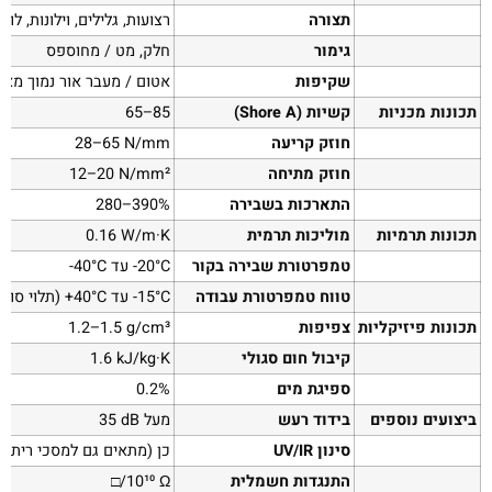
תצורה
רצועות, גלילים, וילונות, לוח
גימור
חלק, מט / מחוספס
שקיפות
אטום / מעבר אור נמוך מאו
תכונות מכניות
קשיות (Shore A)
‎65–85
חוזק קריעה
‎28–65 N/mm
חוזק מתיחה
‎12–20 N/mm²
התארכות בשבירה
‎280–390%
תכונות תרמיות
מוליכות תרמית
‎0.16 W/m·K
טמפרטורת שבירה בקור
‎-20°C עד ‎-40°C
טווח טמפרטורת עבודה
‎-15°C עד ‎+40°C (תלוי סוג חומר)
תכונות פיזיקליות
צפיפות
‎1.2–1.5 g/cm³
קיבול חום סגולי
‎1.6 kJ/kg·K
ספיגת מים
‎0.2%
ביצועים נוספים
בידוד רעש
מעל ‎35 dB
סינון UV/IR
כן (מתאים גם למסכי ריתוך)
התנגדות חשמלית
‎10¹⁰ Ω/□