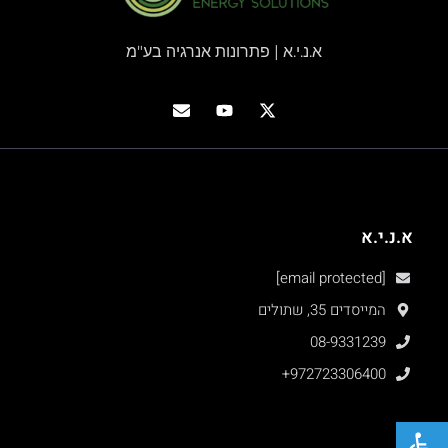
א.נ.י.א | פתרונות אנרגיה בע"מ
א.נ.י.א
[email protected]
המייסדים 35, שתולים
08-9331239
+972723306400
פתח סרגל נגישות