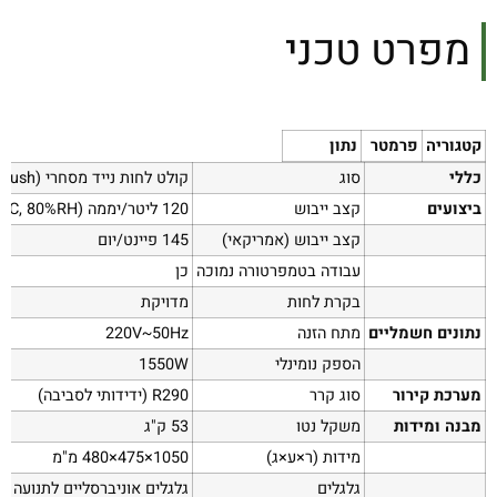
מפרט טכני
קטגוריה
פרמטר
נתון
כללי
סוג
קולט לחות נייד מסחרי (Easy to Push)
ביצועים
קצב ייבוש
120 ליטר/יממה (30°C, ‎80%RH)
קצב ייבוש (אמריקאי)
145 פיינט/יום
עבודה בטמפרטורה נמוכה
כן
בקרת לחות
מדויקת
נתונים חשמליים
מתח הזנה
‎220V~50Hz
הספק נומינלי
‎1550W
מערכת קירור
סוג קרר
R290 (ידידותי לסביבה)
מבנה ומידות
משקל נטו
‎53 ק"ג
מידות (ר×ע×ג)
‎480×475×1050 מ"מ
גלגלים
גלגלים אוניברסליים לתנועה ח