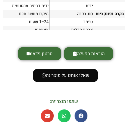
ידית
ידית דחיפה ארגונומית
בקרה ופונקציות
סוג בקרה
מיקרו-מחשב חכם
טיימר
‎1–24 שעות
אבחון תקלות
אוטומטי
התאמה לעבודה רציפה
כן
לוגיסטיקה
קיבולת טעינה
‎72 / 148 / 148 יח' (20FT / 40GP / 40HQ)
הוראות הפעלה
סרטון וידאו
שאלו אותנו על מוצר זה
שתפו מוצר זה: