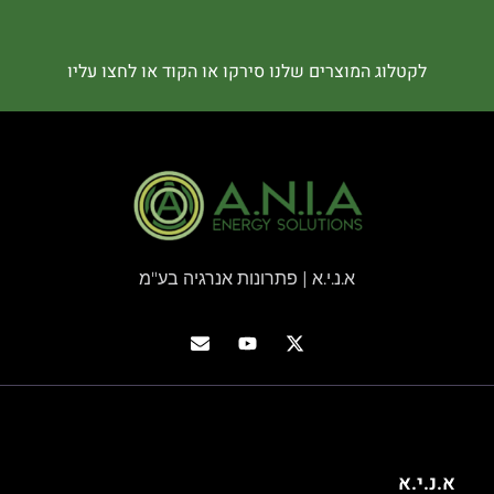
לקטלוג המוצרים שלנו סירקו או הקוד או לחצו עליו
א.נ.י.א | פתרונות אנרגיה בע"מ
א.נ.י.א