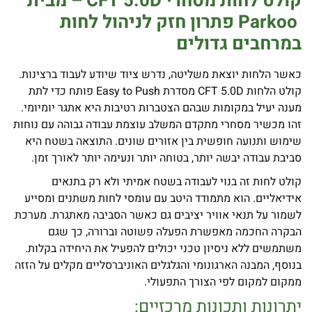
קולט לחות מסחרי
CFT 5.0D –
מבית
Parkoo
פתרון חזק לניהול לחות
במרחבים גדולים
כאשר הלחות יוצאת משליטה, נדרש ציוד שיודע לעבוד ברצינות.
קולט הלחות CFT 5.0D מסדרת Easy to Push פותח כדי לתת
מענה יעיל במקומות שבהם הצטברות רטיבות היא אתגר יומיומי.
זהו מכשיר מסחרי מתקדם המשלב עוצמת עבודה גבוהה עם נוחות
שימוש ותנועה חופשית בין אזורים שונים. התוצאה בשטח היא
סביבת עבודה יבשה יותר, בטוחה יותר ונעימה יותר לאורך זמן.
קולט לחות זה בנוי לעבודה בשטח אמיתי ולא רק בתנאים
אידיאליים. הוא מתמודד היטב עם עומסי לחות משתנים ומסייע
לשמור על תנאי אוויר יציבים גם כאשר הסביבה מאתגרת. מערכת
הבקרה החכמה מאפשרת הפעלה פשוטה וברורה, כך שגם
משתמשים ללא ניסיון טכני יכולים להפעיל את היחידה בקלות.
בנוסף, המבנה הארגונומי והגלגלים האוניברסליים מקלים על הזזה
ממקום למקום לפי הצורך התפעולי.
יתרונות ותכונות מרכזיים: