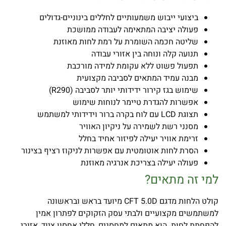
ביצועי ייבוש משמעותיים לחללים בינוניים-גדולים
פעולה יציבה המתאימה לעבודה ממושכת
שליטה חכמה השומרת על רמת לחות מאוזנת
תנועה קלה ונוחה בין אזורי עבודה
תפעול פשוט ללא עקומת למידה מורכבת
מבנה עמיד המתאים לסביבה מקצועית
שימוש בגז קירור ידידותי יותר לסביבה (R290)
אפשרות להגדרת טיימר לנוחות שימוש
תצוגת LCD עם לוח בקרה ברור וידידותי למשתמש
מסנני רשת לשמירה על ניקיון האוויר
זרימת אוויר יעילה לפיזור אחיד בחלל
הסרת לחות אוטומטית עם אפשרות לניקוז רציף בצינור
פעולה יעילה בצריכת אנרגיה מאוזנת
למי זה מתאים
?
קולט הלחות מדגם CFT 5.0D מיועד בראש ובראשונה
למשתמשים מקצועיים ולבתי עסק הזקוקים לפתרון אמין
להפחתת לחות. הוא מתאים למחסנים, חללי אחסון ציוד, אזורי