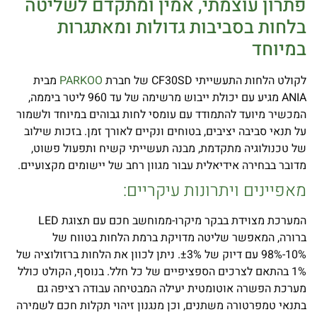
פתרון עוצמתי, אמין ומתקדם לשליטה
בלחות בסביבות גדולות ומאתגרות
במיוחד
לקולט הלחות התעשייתי CF30SD של חברת
PARKOO
מבית
ANIA מגיע עם יכולת ייבוש מרשימה של עד 960 ליטר ביממה,
המכשיר מיועד להתמודד עם עומסי לחות גבוהים במיוחד ולשמור
על תנאי סביבה יציבים, בטוחים ונקיים לאורך זמן. בזכות שילוב
של טכנולוגיה מתקדמת, מבנה תעשייתי קשיח ותפעול פשוט,
מדובר בבחירה אידיאלית עבור מגוון רחב של יישומים מקצועיים.
מאפיינים ויתרונות עיקריים:
המערכת מצוידת בבקר מיקרו-ממוחשב חכם עם תצוגת LED
ברורה, המאפשר שליטה מדויקת ברמת הלחות בטווח של
10%-98% עם דיוק של ±3%. ניתן לכוון את הלחות ברזולוציה של
1% בהתאם לצרכים הספציפיים של כל חלל. בנוסף, הקולט כולל
מערכת הפשרה אוטומטית יעילה המבטיחה עבודה רציפה גם
בתנאי טמפרטורה משתנים, וכן מנגנון זיהוי תקלות חכם לשמירה