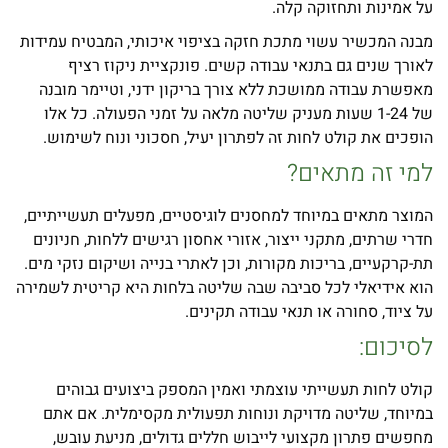
על אמינות ותחזוקה קלה.
מבנה המכשיר עשוי מתכת חזקה בציפוי איכותי, המבטיח עמידות
לאורך שנים גם בתנאי עבודה קשים. פונקציית ניקוז רציף
מאפשרת עבודה ממושכת ללא צורך בריקון ידני, וטיימר מובנה
של 1-24 שעות מעניק שליטה מלאה על זמני הפעולה. כל אלו
הופכים את קולט לחות זה לפתרון יעיל, חסכוני ונוח לשימוש.
למי זה מתאים?
המוצר מתאים במיוחד למחסנים לוגיסטיים, מפעלים תעשייתיים,
חדרי שרתים, מתקני ייצור, אזורי אחסון רגישים ללחות, חניונים
תת-קרקעיים, בריכות מקורות, וכן לאתרי בנייה ושיקום נזקי מים.
הוא אידיאלי לכל סביבה שבה שליטה בלחות היא קריטית לשמירה
על ציוד, סחורה או תנאי עבודה תקינים.
לסיכום:
קולט לחות תעשייתי עוצמתי ואמין המספק ביצועים גבוהים
במיוחד, שליטה מדויקת ונוחות תפעולית מקסימלית. אם אתם
מחפשים פתרון מקצועי לייבוש חללים גדולים, מניעת עובש,