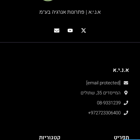
א.נ.י.א | פתרונות אנרגיה בע"מ
א.נ.י.א
[email protected]
המייסדים 35, שתולים
08-9331239
+972723306400
תפריט
קטגוריות