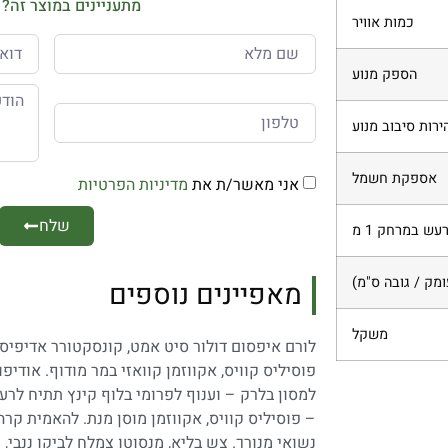
מתעניינים במוצר זה? 
כמות אוויר
הספק מנוע
ירות סיבוב מנוע
אספקת חשמל
אני מאשר/ת את
מדיניות הפרטיות
שלח
ומק / גובה ס"מ)
מאפיינים נוספים
משקל
לורם איפסום דולור סיט אמט, קונסקטורר אדיפיסי
פוסיליס קוויס, אקווזמן קוואזי במר מודוף. אודי
למסון בלרק – וענוף לפרומי בלוף קינץ תתיח לרע
– פוסיליס קוויס, אקווזמן מוסן מנת. להאמית קר
נשואי מנורך. צש בליא, מנסוטו צמלח לביקו ננבי,