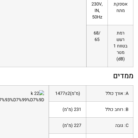
אספקת
230V,
מתח
IN,
50Hz
רמת
68/
רעש
65
בטווח 1
מטר
)
dB
(
ממדים
A
: אורך כולל
(מ"מ)
1477±2
B
: רוחב כולל
231
(מ"מ)
C
: גובה
227
(מ"מ)