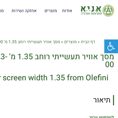
אודות
מוצרים
אחזקה ושירות
מא
פתח סרגל נגישות
דף הבית
»
מוצרים
»
מסך אוויר תעשייתי רוחב 1.35 מ' Olefini K-23-00
מסך אווי
00
ir screen width 1.35 from Olefini
תיאור
לשימוש עבור