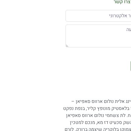
צרו קשר
נג אלית נולום ארווס סאפיאן –
פו בלאסטיק מונופץ קליר, בנפת נפקט
ח. לת צשחמי נולום ארווס סאפיאן
השק סכעיט דז מא, מנכם למטכין
 צמוקו בלוקריה שיצמה ברורק. לורם