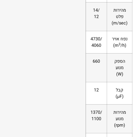
מהירות
14/
פלט
12
)
m/sec
(
נפח אויר
4730/
3
4060
)
m
/h
(
הספק
660
מנוע
)
W
(
קבל
12
)
μF
(
מהירות
1370/
מנוע
1100
)
rpm
(