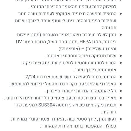
לסילוק לחות עודפת מהאוויר הסביבתי הפנימי.
המאייד והמעבה מצופים אפוקסי לעמידות טובה יותר
ועמידות בפני קורוזיה. ניתן לשטוף אותם לצורך שירות
תחזוקה.
ניתן לשלב מערכת טיהור אוויר במערכת (מסנן יעילות
בינונית, מסנן HEPA ,מסנן פחם פעיל, מנורת חיטוי UV
ומייננת שלילית) – (אופציונלי)
עלות תחזוקה נמוכה וחסכוני באנרגיה.
הסרת לחות אוטומטית לחלוטין עם פונקציית ניקוז
אוטומטית בלחץ חיובי.
המכונה בנויה לפעולה במשך שעות ארוכות 7/24 .
פאנל רגיש למגע עם בקר חכם ותפעול ידידותי למשתמש.
קל להתקנה וההגדרות יישמרו בזיכרון .
מאייד בנוי בצורת כוורת עם ציפוי כחול דוחה מים הידרופובי.
תבנית ניקוז מים עשויה נירוסטה SUS304 למניעת נזקי
קורוזיה.
רעש נמוך, לחץ סטטי גבוה , מאוורר צנטריפוגלי במהירות
כפולה, המאפשר כוונון מהירות המאוורר.