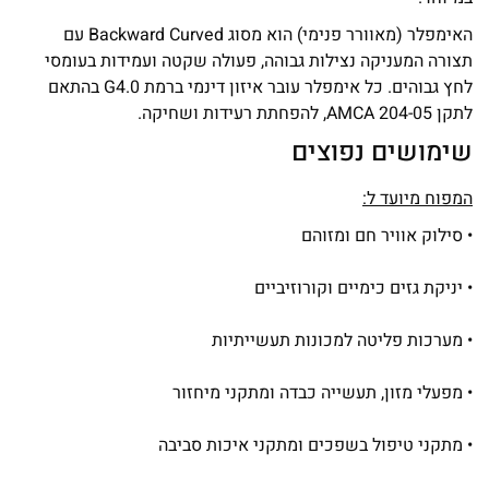
האימפלר (מאוורר פנימי) הוא מסוג Backward Curved עם
תצורה המעניקה נצילות גבוהה, פעולה שקטה ועמידות בעומסי
לחץ גבוהים. כל אימפלר עובר איזון דינמי ברמת G4.0 בהתאם
לתקן AMCA 204-05, להפחתת רעידות ושחיקה.
שימושים נפוצים
המפוח מיועד ל:
• סילוק אוויר חם ומזוהם
• יניקת גזים כימיים וקורוזיביים
• מערכות פליטה למכונות תעשייתיות
• מפעלי מזון, תעשייה כבדה ומתקני מיחזור
• מתקני טיפול בשפכים ומתקני איכות סביבה