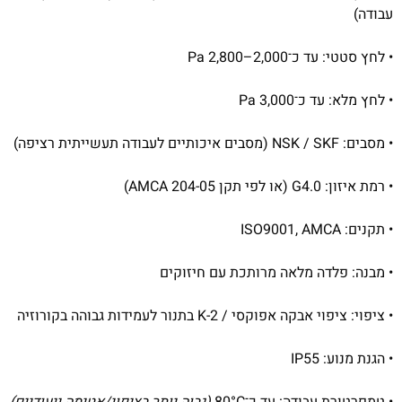
עבודה)
• לחץ סטטי: עד כ־2,000–2,800 Pa
• לחץ מלא: עד כ־3,000 Pa
• מסבים: NSK / SKF (מסבים איכותיים לעבודה תעשייתית רציפה)
• רמת איזון: G4.0 (או לפי תקן AMCA 204-05)
• תקנים: ISO9001, AMCA
• מבנה: פלדה מלאה מרותכת עם חיזוקים
• ציפוי: ציפוי אבקה אפוקסי / 2-K בתנור לעמידות גבוהה בקורוזיה
• הגנת מנוע: IP55
• טמפרטורת עבודה: עד כ־80°C
(גבוה יותר בציפוי/אטימה ייעודיים)