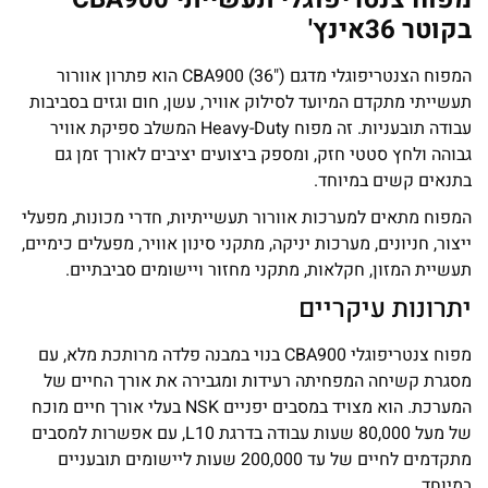
בקוטר 36אינץ'
המפוח הצנטריפוגלי מדגם CBA900 (36") הוא פתרון אוורור
תעשייתי מתקדם המיועד לסילוק אוויר, עשן, חום וגזים בסביבות
עבודה תובעניות. זה מפוח Heavy-Duty המשלב ספיקת אוויר
גבוהה ולחץ סטטי חזק, ומספק ביצועים יציבים לאורך זמן גם
בתנאים קשים במיוחד.
המפוח מתאים למערכות אוורור תעשייתיות, חדרי מכונות, מפעלי
ייצור, חניונים, מערכות יניקה, מתקני סינון אוויר, מפעלים כימיים,
תעשיית המזון, חקלאות, מתקני מחזור ויישומים סביבתיים.
יתרונות עיקריים
מפוח צנטריפוגלי CBA900 בנוי במבנה פלדה מרותכת מלא, עם
מסגרת קשיחה המפחיתה רעידות ומגבירה את אורך החיים של
המערכת. הוא מצויד במסבים יפניים NSK בעלי אורך חיים מוכח
של מעל 80,000 שעות עבודה בדרגת L10, עם אפשרות למסבים
מתקדמים לחיים של עד 200,000 שעות ליישומים תובעניים
במיוחד.