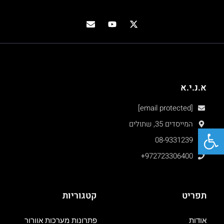
א.נ.י.א
[email protected]
המייסדים 35, שתולים
פתח סרגל נגישות
08-9331239
+972723306400
תפריט
קטגוריות
אודות
פתרונות מערכות אוורור