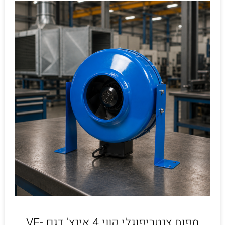
מפוח צנטריפוגלי קווי 4 אינץ' דגם VF-