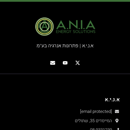
א.נ.י.א | פתרונות אנרגיה בע"מ
א.נ.י.א
[email protected]
המייסדים 35, שתולים
08-9331239