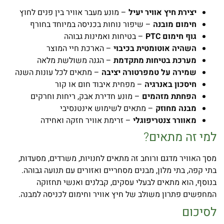
יצירת חיץ אוויר יעיל
– מונע מעבר אוויר בין פנים לחוץ
חימום מובנה
– שיפור נוחות בכניסה במיוחד בחורף
גוף חימום
PTC
– בטיחות ואמינות גבוהה
השהיה אוטומטית בכיבוי
– הארכת חיי המוצר
מערכת בטיחות מתקדמת
– הגנה משולשת מלאה
שמירה על טמפרטורה יציבה
– מתאים לכל עונות השנה
חיסכון באנרגיה
– מפחית איבוד חום או קור
הפחתת מזהמים
– מונע חדירת אבק, ריחות וחרקים
מבנה מחוזק
– מתאים לשימוש אינטנסיבי
מאוורר צנטריפוגלי
– זרימת אוויר חזקה ואחידה
למי זה מתאים
?
מסך האוויר מדגם ורוחב זה מתאים לחנויות, משרדים, מסעדות,
בתי קפה, בתי מלון, מבנים מסחריים ואזורים עם תנועה גבוהה.
בנוסף, הוא מתאים לבעלי עסקים, קבלנים ואנשי תחזוקה
המחפשים פתרון משולב של חיץ אוויר וחימום לכניסה למבנה.
לסיכום