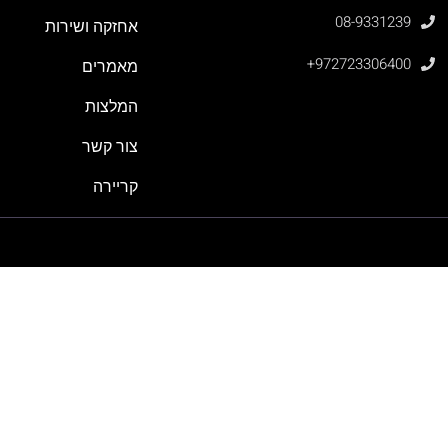
08-9331239
אחזקה ושירות
+972723306400
מאמרים
המלצות
צור קשר
קריירה