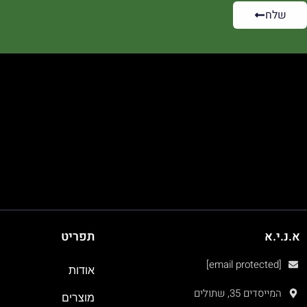
שלח
א.נ.י.א
תפריט
[email protected]
אודות
המייסדים 35, שתולים
מוצרים