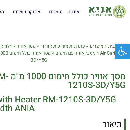
אודות
מוצרים
אחזקה ושירות
מא
פתח סרגל נגישות
דף הבית
»
מוצרים
»
פתרונות מערכות אוורור
»
מסך אוויר / וילון או
Air Curtains
»
מסכי אוויר עם חימום
»
3D/Y5G
מסך אוויר
1210S-3D/Y5G
 with Heater RM-1210S-3D/Y5G
dth ANIA
תיאור