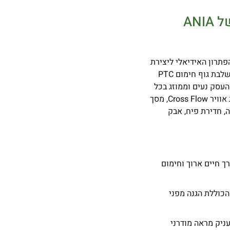
ANIA
RM-1210S-3 ברוחב 1000 מ"מ, הוא הפתרון האידיאלי ליצירת
חיץ תרמי עוצמתי בפתחים סטנדרטיים ורחבים. סדרת 5G החדשה משלבת גוף חימום PTC
עסק נעים וממוזג בכל
עונות השנה. בזכות מבנה סגסוגת אלומיניום עמיד וטכנולוגיית זרימת אוויר Cross Flow, מסך
 אנרגיה, חדירת פיח, אבק
ך חיים ארוך וחימום
כוללת הגנה מפני
עניק מראה מודרני