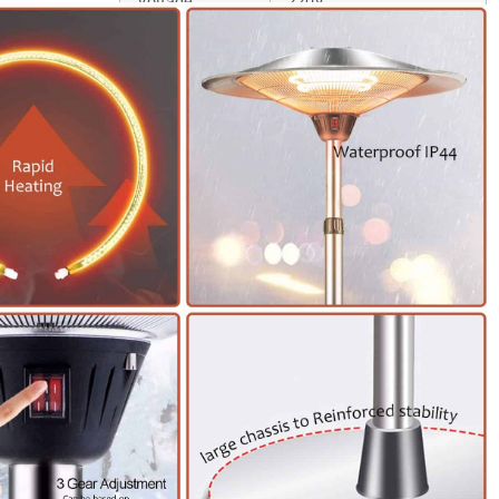
Voltage
220V
Controller
Switch
Waterproof
IP44
Size
Dia.580*2100*450mm