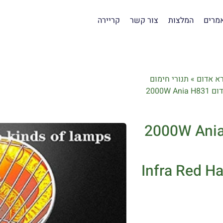
מרים
המלצות
צור קשר
קריירה
רא אדום
»
תנורי חימום
פטריית חימום אינפרא אדום 2000W Ania H831
ינפרא אדום 2000W Ania H831
Infra Red H