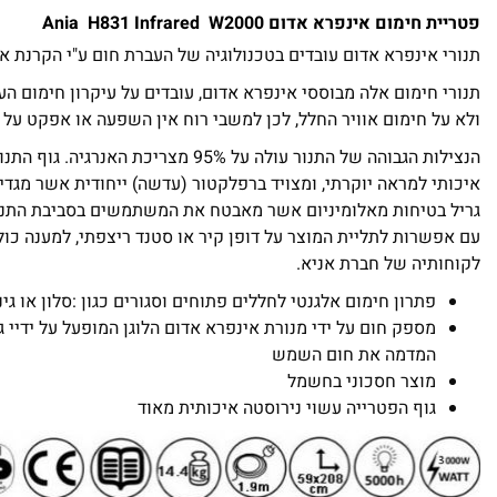
פטריית חימום אינפרא אדום 2000
W
Ania H831 Infrared
תנורי אינפרא אדום עובדים בטכנולוגיה של העברת חום ע"י הקרנת א
תנורי חימום אלה מבוססי אינפרא אדום, עובדים על עיקרון חימום ה
ולא על חימום אוויר החלל, לכן למשבי רוח אין השפעה או אפקט על ח
הנצילות הגבוהה של התנור עולה על 95% מצריכת ה
איכותי למראה יוקרתי, ומצויד ברפלקטור (עדשה) ייחודית אשר מגדי
גריל בטיחות מאלומיניום אשר מאבטח את המשתמשים בסביבת התנור.
עם אפשרות לתליית המוצר על דופן קיר או סטנד ריצפתי, למענה כו
לקוחותיה של חברת אניא.
פתרון חימום אלגנטי לחללים פתוחים וסגורים כגון :סלון או גינה
מספק חום על ידי מנורת אינפרא אדום הלוגן המופעל על ידיי ג
המדמה את חום השמש
מוצר חסכוני בחשמל
גוף הפטרייה עשוי נירוסטה איכותית מאוד