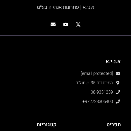
א.נ.י.א | פתרונות אנרגיה בע"מ
א.נ.י.א
[email protected]
המייסדים 35, שתולים
08-9331239
+972723306400
תפריט
קטגוריות