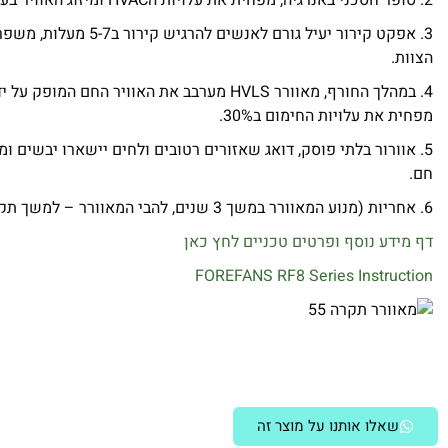
2. סופר חסכני באנרגיה, מפחית את עלויות הHVAC ומיזוג האוויר בעד 30% או מחליף אותם
3. אפקט קירור יעיל גורם לאנשים לה
הצוות.
4. במהלך החורף, מאוורר HVLS מערבב את האוויר החם ה
מפחית את עלויות החימום ב30%.
5. אוורור בלתי פוסק, דואג שאזורים רטובים ולחים יישארו יבשים ומ
חם.
6. אחריות (מנוע המאוורר במשך 3 שנים, להבי המאוורר – למשך תקופת חיים.)
דף מידע נוסף ופרטים טכניים לחץ כאן
FOREFANS RF8 Series Instruction
שאלו אותנו על מוצר זה