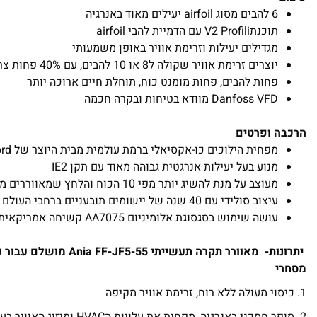
6 להבים מסוג airfoil יעילים מאוד באנרגיה
תוכנתV2 Profili עם הדמיית להבי airfoil
מגדילים יעילות וזרימת אוויר באופן משמעותי
יוצרים זרימת אוויר שקולה ל8 או 10 להבים, עם 40% פחות צריכת חשמל
פחות להבים, פחות מומנט כוח, תוחלת חיים ארוכה יותר
Danfoss VFD מוודא בטיחות ובקרה חכמה
הרכבה ופרטים
מפחית הילוכים כו-אקסיאלי ברמת עולמית מבית היוצר של Nord
מנוע בעל יעילות אנרגטית גבוהה מאוד עם תקן IE2
מעוצב על מנת להשיג יותר מפי 10 הכוח והלחץ שמאווררים מייצרים
עיצוב סולידי עם 40 שנה של יישומים תובעניים ברחבי העולם
עושה שימוש בסגסוגת אלומיניום AA7075 קשיחה אמריקאית עבור ציר המאוורר
יתרונות- מאוורר תקרה תעשייתי 5
מסחרי
1. כיסוי מעולה ללא רוח, זרימת אוויר מקיפה