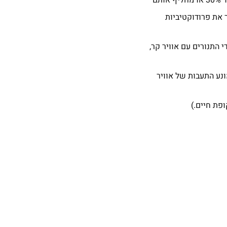
רגיש קירור ב5-7 מעלות, משפר את פרודוקטיביות
מופק על ידי התנורים עם אוויר קר,
ונע התעבות של אוויר