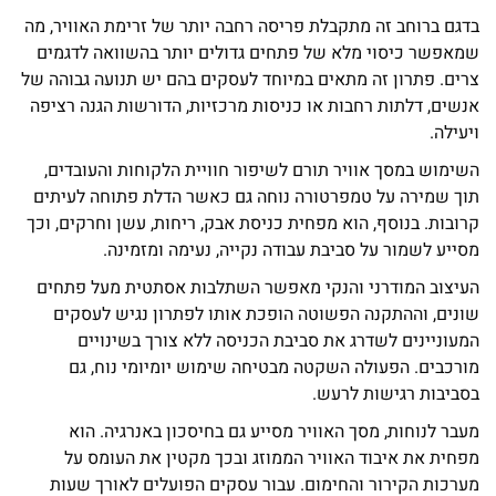
בדגם ברוחב זה מתקבלת פריסה רחבה יותר של זרימת האוויר, מה
שמאפשר כיסוי מלא של פתחים גדולים יותר בהשוואה לדגמים
צרים. פתרון זה מתאים במיוחד לעסקים בהם יש תנועה גבוהה של
אנשים, דלתות רחבות או כניסות מרכזיות, הדורשות הגנה רציפה
ויעילה.
השימוש במסך אוויר תורם לשיפור חוויית הלקוחות והעובדים,
תוך שמירה על טמפרטורה נוחה גם כאשר הדלת פתוחה לעיתים
קרובות. בנוסף, הוא מפחית כניסת אבק, ריחות, עשן וחרקים, וכך
מסייע לשמור על סביבת עבודה נקייה, נעימה ומזמינה.
העיצוב המודרני והנקי מאפשר השתלבות אסתטית מעל פתחים
שונים, וההתקנה הפשוטה הופכת אותו לפתרון נגיש לעסקים
המעוניינים לשדרג את סביבת הכניסה ללא צורך בשינויים
מורכבים. הפעולה השקטה מבטיחה שימוש יומיומי נוח, גם
בסביבות רגישות לרעש.
מעבר לנוחות, מסך האוויר מסייע גם בחיסכון באנרגיה. הוא
מפחית את איבוד האוויר הממוזג ובכך מקטין את העומס על
מערכות הקירור והחימום. עבור עסקים הפועלים לאורך שעות