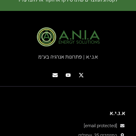
א.נ.י.א | פתרונות אנרגיה בע"מ
א.נ.י.א
[email protected]
המייסדים 35, שתולים