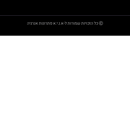
Ⓒ כל הזכויות שמורות ל-א.נ.י.א פתרונות אנרגיה