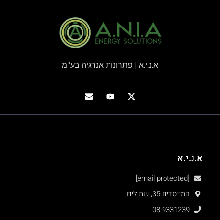
א.נ.י.א | פתרונות אנרגיה בע"מ
א.נ.י.א
[email protected]
המייסדים 35, שתולים
08-9331239