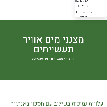
למערכות
מים
חימום
אוויר
שירות
ביתיים
תיקון
מצנני
ואחזקה
מים
למערכות
אוויר
קירור
מצנני מים אוויר
תעשייתים
ומיזוג
מאמרים
חלקי
תעשייתים
המלצות
חילוף
צור קשר
למצנני
מערפלי
דף הבית
»
מצנני מים אוויר תעשייתים
קריירה
מים
מים
ANIA –
Mist
Fan
חלקי
חילוף
ואביזרים
עלויות נמוכות בשילוב עם חסכון באנרגיה
למערפלי