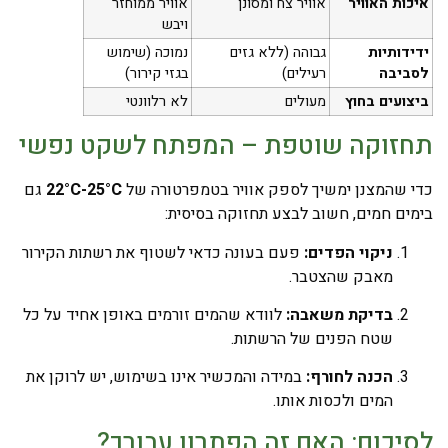
איכות האוויר
אוויר צח ומסונן
אוויר ממוחזר
ויבש
ידידותיות
גבוהה (ללא גזים
נמוכה (שימוש
לסביבה
רעילים)
בגזי קירור)
ביצועים בחוץ
מעולים
לא רלוונטי
תחזוקה שוטפת – המפתח לשקט נפשי
כדי שהמצנן ימשיך לספק אוויר בטמפרטורה של
22°C-25°C
גם
בימים חמים, חשוב לבצע תחזוקה בסיסית:
ניקוי הפדים:
פעם בעונה כדאי לשטוף את רשתות הקירור
מאבק שהצטבר.
בדיקת משאבה:
לוודא שהמים זורמים באופן אחיד על כל
שטח הפנים של הרשתות.
הכנה לחורף:
במידה והמכשיר אינו בשימוש, יש לרוקן את
המים ולכסות אותו.
לסיכום: האם זה הפתרון עבורך?