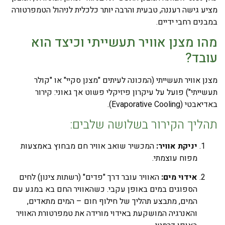
מציע גישה רעננה, טבעית והרבה יותר כלכלית לניהול הטמפרטורה
במבנים רחבי ידיים.
מהו מצנן אוויר תעשייתי וכיצד הוא
עובד?
מצנן אוויר תעשייתי (המכונה לעיתים "מצנן סקיי" או "קולר
תעשייתי") פועל על עיקרון פיזיקלי פשוט אך גאוני: קירור
באדיאבטי (Evaporative Cooling).
תהליך הקירור בשלושה שלבים:
יניקת אוויר:
המכשיר שואב אוויר חם מבחוץ באמצעות
מפוח עוצמתי.
אידוי מים:
האוויר עובר דרך "פדים" (רשתות צינון) לחים
הספוגים במים באופן עקבי. כשהאוויר החם בא במגע עם
המים, מתבצע תהליך של חילוף חום – המים מתאדים,
והאנרגיה המושקעת באידוי מורידה את טמפרטורת האוויר