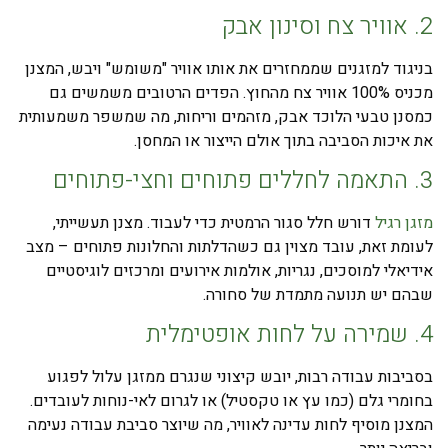
2. אוויר צח וסינון אבק
בניגוד למזגנים שממחזרים את אותו אוויר "משומש" ויבש, המצנן
מכניס 100% אוויר צח מהחוץ. הפדים הרטובים משמשים גם
כמסנן טבעי הלוכד אבק, מזהמים וריחות, מה שמשפר משמעותית
את איכות הסביבה בתוך אולם הייצור או המחסן.
3. התאמה לחללים פתוחים וחצי-פתוחים
מזגן רגיל
דורש חלל סגור הרמטית כדי לעבוד. מצנן תעשייתי,
לעומת זאת, עובד מצוין גם כשהדלתות והחלונות פתוחים – מצב
אידיאלי למוסכים, נגריות, אולמות אירועים ומרכזים לוגיסטיים
שבהם יש תנועה מתמדת של סחורה.
4. שמירה על לחות אופטימלית
בסביבות עבודה רבות, יובש קיצוני שנגרם ממזגן עלול לפגוע
בחומרי גלם (כמו עץ או טקסטיל) או לגרום לאי-נוחות לעובדים.
המצנן מוסיף לחות עדינה לאוויר, מה שיוצר סביבת עבודה נעימה