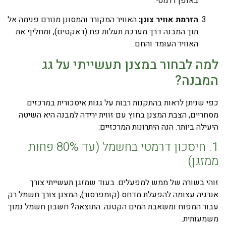
באופן דרמטי.
הזרמת אוויר צונן:
האוויר המקורר והמסונן מוזרם פנימה אל
תוך המבנה דרך מערכת תעלות פח (דאקטים), ומחליף את
האוויר העומד והחם.
למה לבחור במצנן תעשייתי על גג
המבנה?
כפי שניתן לראות בהתקנות רבות על גגות איסכורית במרכזים
מסחריים, הצבת המצנן בחוץ עם זווית ירידה למבנה היא השיטה
היעילה ביותר. הנה היתרונות המרכזיים:
1. חיסכון דרמטי בחשמל (עד 80% פחות
ממזגן)
זוהי בשורה של ממש למפעלים. בעוד שמזגן תעשייתי צורך
אנרגיה עצומה להפעלת מדחס (קומפרסור), המצנן צורך חשמל רק
עבור המפוח ומשאבת המים הקטנה. התוצאה? חשבון חשמל נמוך
משמעותית.