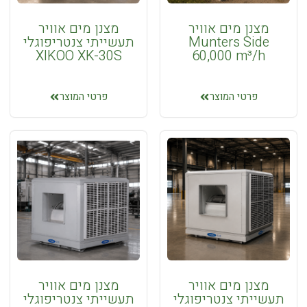
חשמליים
מצנן מים אוויר
מצנן מים אוויר
תנורי
Munters Side
תעשייתי צנטריפוגלי
/
XIKOO XK-30S
60,000 m³/h
תותחי
אוויר
סולר
פרטי המוצר
פרטי המוצר
אביזרים
ותוספות
לתנורי
חימום
סולר
תנורי
חימום
חלל
תעשייתיים
מצנן מים אוויר
מצנן מים אוויר
תעשייתי צנטריפוגלי
תעשייתי צנטריפוגלי