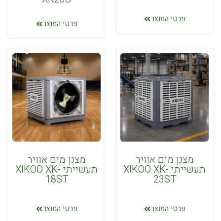
מאווררים
שואבים
פרטי המוצר
פרטי המוצר
ונטה
שואב
ונטה
יונק
שירותים
מאווררי
פאנל
צירי
מנדפים
מערכות
תעשייתים
אקלום
מאווררים
ובקרה
ומסחררים
מצנן מים אוויר
מצנן מים אוויר
מחוללי
תעשייתי XIKOO XK-
תעשייתי XIKOO XK-
תעשייתיים
לחות
18ST
23ST
מאווררי
מחוללי
תקרה
לחות
אביזרים
פרטי המוצר
פרטי המוצר
לשימוש
וחלקי
ביתי