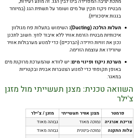
מתכת יציבה המפרידה בינו לבין הגג. זה מונע רעידות,
מבטיח ניקוז תקין של מים ושומר על תשתית הגג (במיוחד
בגגות איסכורית).
תעלות הולכה (Ducting):
השימוש בתעלות פח מגולוון
איכותיות מבטיח הזרמת אוויר ללא איבוד לחץ. חשוב לתכנן
נכון את זוויות הירידה (הברכיים) כדי למנוע מערבולות אוויר
שיורידו את עוצמת הזרימה.
מערכת ניקוז ופינוי מים:
יש לוודא שהמערכת מרוקנת מים
באופן תקופתי כדי למנוע הצטברות אבנית ובקטריות
במאגר.
השוואה טכנית: מצנן תעשייתי מול מזגן
צ'ילר
פרמטר
מצנן אוויר תעשייתי
מזגן / צ'ילר
צריכת אנרגיה
נמוכה מאוד
גבוהה מאוד
עלות התקנה
נמוכה-בינונית
גבוהה מאוד