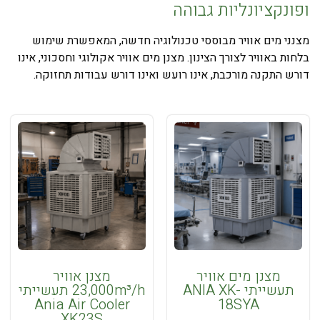
ופונקציונליות גבוהה
מים
אוויר
מצנני מים אוויר מבוססי טכנולוגיה חדשה, המאפשרת שימוש
מסך
בלחות באוויר לצורך הצינון. מצנן מים אוויר אקולוגי וחסכוני, אינו
אוויר /
דורש התקנה מורכבת, אינו רועש ואינו דורש עבודות תחזוקה.
וילון
אוויר
מסכי
אוויר
סטנדרט
מסכי
אוויר
מחוזקים
מסכי
אוויר
תעשייתיים
מסכי
מצנן מים אוויר
מצנן אוויר
אוויר
תעשייתי ANIA XK-
23,000m³/h תעשייתי
מערכות
עם
Ania Air Cooler
18SYA
אוורור
חימום
XK23S