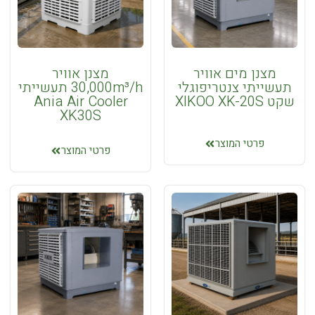
תנורי
אוויר
גז
אביזרים
מצנן מים אוויר
מצנן אוויר
ותוספות
תעשייתי צנטריפוגלי
30,000m³/h תעשייתי
לתנורי
שקט XIKOO XK-20S
Ania Air Cooler
חימום
XK30S
גז
תנורי
פרטי המוצר
פרטי המוצר
חימום
אינפרא
אדום
אביזרים
ותוספות
לתנורי
אינפרא
אדום
תנורי
אוויר