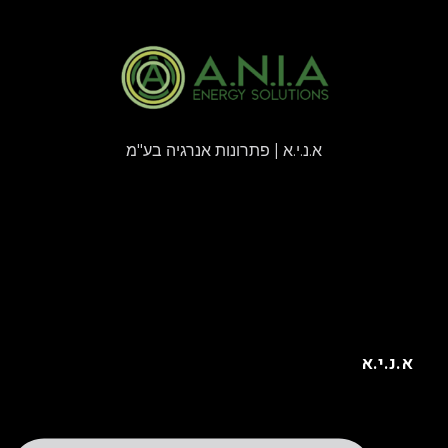
א.נ.י.א | פתרונות אנרגיה בע"מ
א.נ.י.א