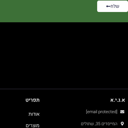
שלח
א.נ.י.א
תפריט
[email protected]
אודות
המייסדים 35, שתולים
מוצרים