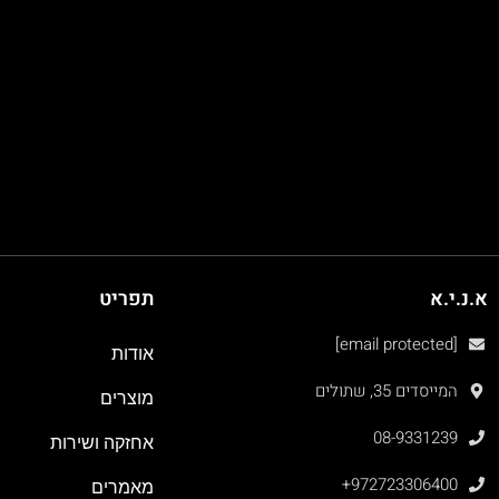
א.נ.י.א
תפריט
[email protected]
אודות
המייסדים 35, שתולים
מוצרים
08-9331239
אחזקה ושירות
+972723306400
מאמרים