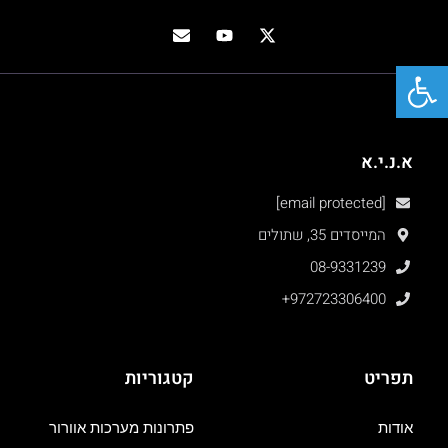
פתח סרגל נגישות
א.נ.י.א
[email protected]
המייסדים 35, שתולים
08-9331239
+972723306400
תפריט
קטגוריות
אודות
פתרונות מערכות אוורור