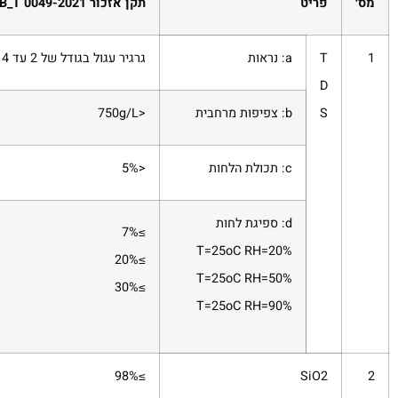
מס׳
פריט
תקן אזכור BB_T 0049-2021
1
T
a: נראות
גרגיר עגול בגודל של 2 עד 4 מ׳׳מ
D
S
b: צפיפות מרחבית
<750g/L
c: תכולת הלחות
<5%
d: ספיגת לחות
7%
≥
T=25
o
C RH=20%
20%
≥
T=25
o
C RH=50%
30%
≥
T=25
o
C RH=90%
98%
≥
SiO
2
2