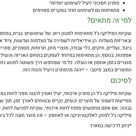
פתרון חסכוני ויעיל לשימוש יומיומי
מתאימות גם לשימוש חוזר במקרים מסוימים
למי זה מתאים?
שקיות הסיליקה ג'ל מתאימות למגוון רחב של שימושים: בבית, במחסן
ובאריזות משלוח. הן אידיאליות לשמירה על מצלמות ועדשות, ציוד א
ביגוד, נעליים, תיקים, כלי עבודה, מוצרי מזון, תרופות, מסמכים, ספר
אספנות. בנוסף, הן מתאימות במיוחד לעסקים בתחום האריזה והשילו
מוצרים בזמן אחסון או הובלה. כל מי שמחפש דרך פשוטה למנוע נזק
המוצרים במצב מיטבי – ייהנה מהפתרון היעיל והנוח הזה.
לסיכום
שקיות סיליקה ג'ל הן פתרון איכותי, יעיל ואמין להגנה מפני לחות במ
מסייעות לשמור על מוצרים יבשים, נקיים ובטוחים לאורך זמן, תוך ש
גבוהה. אם אתם מחפשים סופח לחות איכותי, שקיות למניעת לחות, פ
סיליקה ג'ל למזון, לאלקטרוניקה או לאחסון – זהו מוצר חובה לכל בי
*ניתן לרכישה במארז