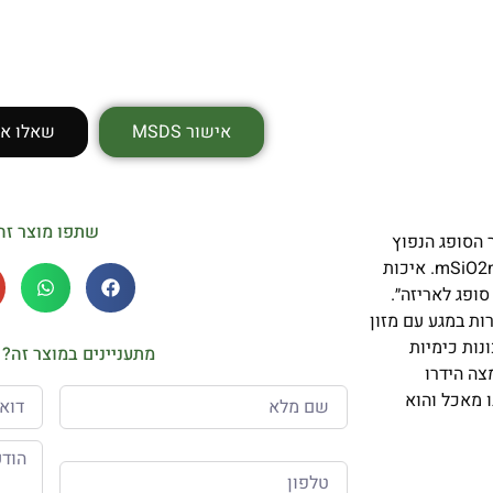
אישור MSDS
שאלו או
שתפו מוצר זה
 הסופג הנפוץ
2
o. איכות
יה ״חומר סופג לאריזה״.
י ה-FDA שיכול לבוא ישירות במגע עם מזון
ונות כימיות
מתעניינים במוצר זה? 
צה הידרו
ו מאכל והוא