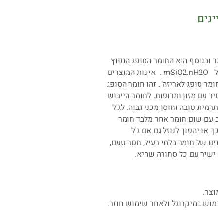
ינים
תר ובנוסף הוא החומר הסופג הנפוץ
של
O
2
.nH
2
mSiO
. איכות המוצרים
תעשייה BB_T 0049-2021 עבור "חומר סופג לאריזה". זהו חומר הסופג
כול לבוא במגע ישיר עם מזון ותרופות. לחומר הייבוש
רמית טובה וחוסן מכני גבוה. לג'ל
ב עם שום חומר אחר מלבד חומר
 או יהפוך לנוזל גם אם ג'ל
ים של חומר בלתי רעיל, חסר טעם,
 ישיר עם כל סחורה שהיא.
מוש במיקרוגל ולאחר שימוש חוזר.