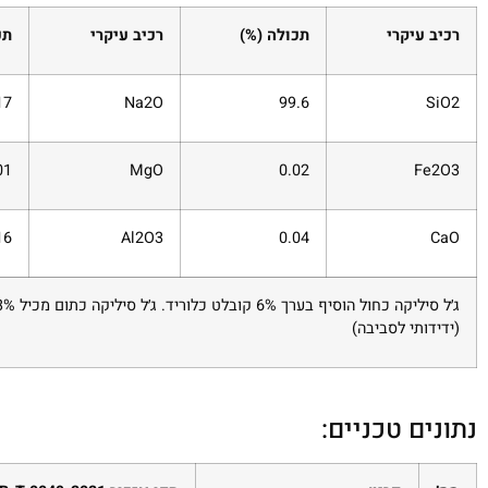
רכיב עיקרי
תכולה (%)
רכיב עיקרי
תכ
17
Na
2
O
99.6
SiO
2
01
MgO
0.02
Fe
2
O
3
16
Al
2
O
3
0.04
CaO
(ידידותי לסביבה)
נתונים טכניים: