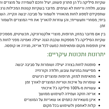
שקיות סיליקה ג'ל הן פתרון פשוט, יעיל וחכם לשמירה על מוצרים וח
עובש, חלודה וריחות לא נעימים. מדובר בשקיות קטנות המכילות גרגיר
שתפקידם לספוג לחות מהאוויר ולשמור על סביבה יבשה ונקייה. ה
ביתי, מסחרי ותעשייתי, והן עוזרות להאריך את חיי המוצרים ולשמור
זמן.
בין אם מדובר במזון, תרופות, מוצרי אלקטרוניקה, תכשיטים, מסמכים
שקיות הסיליקה ג'ל מספקות שכבת הגנה יעילה ואמינה מפני לחות מי
אינן תופסות מקום ומתאימות כמעט לכל אריזה, מגירה או קופסה.
יתרונות ותכונות עיקריים:
סופגות לחות בצורה יעילה ושומרות על סביבה יבשה
מסייעות במניעת עובש, חלודה וקורוזיה
מתאימות למזון, תרופות ומוצרים רגישים
שומרות על איכות וטריות המוצרים לאורך זמן
עשויות מ-100% סיליקה ג'ל איכותי
אריזה חזקה ועמידה לשימוש ממושך
אינן משאירות כתמים או שאריות על המוצרים
קלות לאחסון ולשימוש בכל מקום