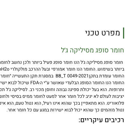
מפרט טכני
חומר סופג מסיליקה ג׳ל
חומר סופג מסיליקה ג׳ל הנו חומר סופג פעיל ביותר ולכן נחשב לחומר
ביותר בשימוש. החומר הנו חומר אמורפי ובעל ההרכב מולקולרי mSiO
2
nH
החומר עומדת בתקןBB_T 0049-2021 במסגרת תקן התעשי
החומר הנו החומר הסופג הבלעדי שאושר ע׳׳
ותרופות. הוא בעל יכולת ספיגה גבוהה וחוסן מכני רב. לסיליקה ג׳ל תכ
יציבות לעולם לא יגיב לכל חומר אחר למעט לחומר ממיס בסיסי ולחומ
פלואוריט. הוא מתאפיין בכך שהוא אינו רעיל, הוא נטול טעם, הוא אינ
נטול מזהמים כך שהוא יכול לבוא ישירות במגע עם כל חומר אחר.
רכיבים עיקריים: