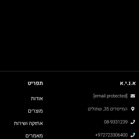
א.נ.י.א
תפריט
[email protected]
אודות
המייסדים 35, שתולים
מוצרים
08-9331239
אחזקה ושירות
+972723306400
מאמרים