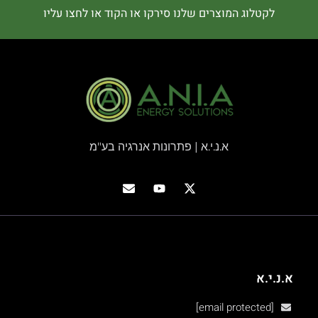
לקטלוג המוצרים שלנו סירקו או הקוד או לחצו עליו
א.נ.י.א | פתרונות אנרגיה בע"מ
א.נ.י.א
[email protected]