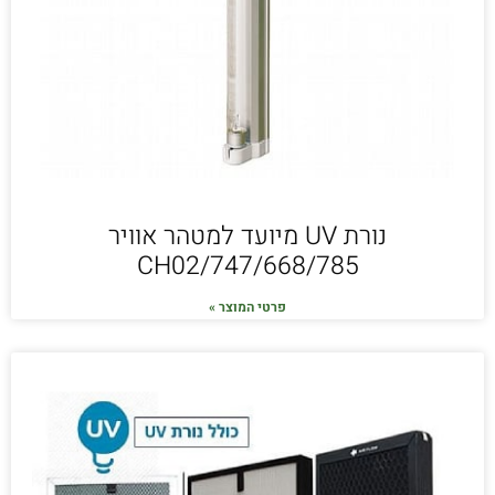
נורת UV מיועד למטהר אוויר
747/668/785/CH02
פרטי המוצר »