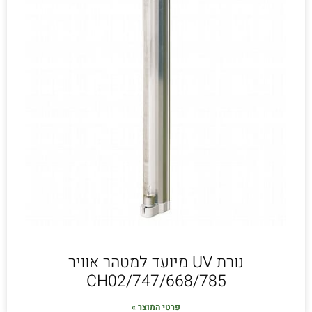
נורת UV מיועד למטהר אוויר
747/668/785/CH02
פרטי המוצר »