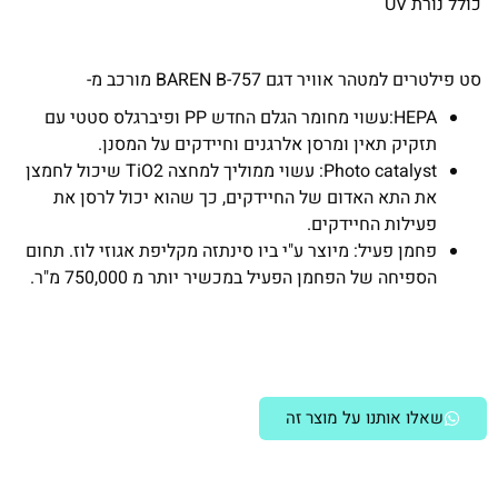
כולל נורת UV
סט פילטרים למטהר אוויר דגם 757-BAREN B מורכב מ-
HEPA:עשוי מחומר הגלם החדש PP ופיברגלס סטטי עם
תזקיק תאין ומרסן אלרגנים וחיידקים על המסנן.
Photo catalyst: עשוי ממוליך למחצה TiO2 שיכול לחמצן
את התא האדום של החיידקים, כך שהוא יכול לרסן את
פעילות החיידקים.
פחמן פעיל: מיוצר ע"י ביו סינתזה מקליפת אגוזי לוז. תחום
הספיחה של הפחמן הפעיל במכשיר יותר מ 750,000 מ"ר.
שאלו אותנו על מוצר זה