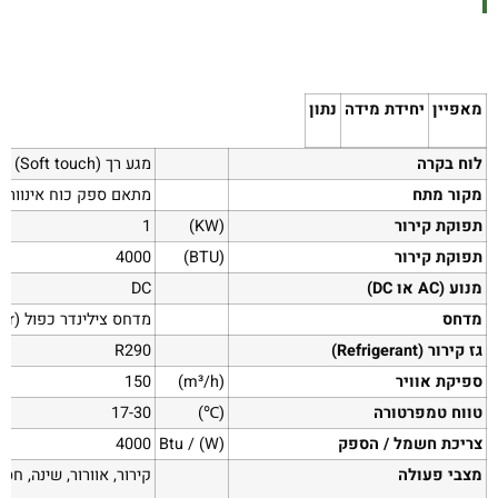
מאפיין
יחידת מידה
נתון
לוח בקרה
מגע רך (Soft touch)
מקור מתח
מתאם ספק כוח אינוורט
תפוקת קירור
(KW)
1
תפוקת קירור
(BTU)
4000
מנוע (AC או DC)
DC
מדחס
מדחס צילינדר כפול (Duplex cylinder)
גז קירור (Refrigerant)
R290
ספיקת אוויר
(m³/h)
150
טווח טמפרטורה
(℃)
17-30
צריכת חשמל / הספק
(W) / Btu
4000
מצבי פעולה
קירור, אוורור, שינה, חסכוני (RO