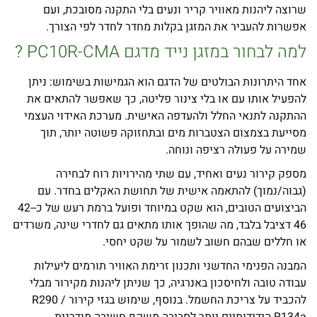
שרוצה ליהנות מאוויר קריר ונעים בלי התקנה מסובכת, ועם
אפשרות להעביר את המזגן בקלות מחדר לחדר לפי הצורך.
למה לבחור במזגן נייד מדגם PC10R-CMA ?
אחד היתרונות הבולטים של הדגם הוא הגמישות בשימוש: ניתן
להפעיל אותו עם או בלי צינור פליטה, כך שאפשר להתאים את
ההתקנה לתנאי החלל ולהעדפה האישית. מערכת האידוי העצמי
מסייעת בצמצום הצטברות מים ובתחזוקה פשוטה יותר, תוך
שמירה על פעולה רציפה ונוחה.
מספק קירור נעים ואחיד, עם שתי מהירויות רוח לבחירה
(גבוה/נמוך) להתאמה אישית של תחושת האקלים בחדר. עם
הביצועים הטובים, הוא שקט במיוחד ופועל ברמת רעש של כ-42-
46 דציבל בלבד, מה שהופך אותו מתאים גם לחדרי שינה, משרדים
או חללים שבהם חשוב לשמור על שקט יחסי.
המבנה הפנימי החדשני ותכנון זרימת האוויר תורמים ליעילות
עבודה טובה ולחיסכון באנרגיה, כך שניתן ליהנות מקירור מבלי
להכביד על צריכת החשמל. בנוסף, שימוש בגזי קירור R290 /
R134a הידידותיים יותר לסביבה משקף חשיבה מודרנית