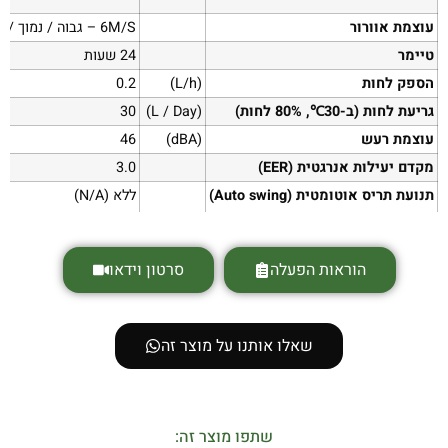
עוצמת אוורור
6M/S – גבוה / נמוך / אוטומטי
טיימר
24 שעות
הספק לחות
(L/h)
0.2
גריעת לחות (ב-30℃, 80% לחות)
(L / Day)
30
עוצמת רעש
(dBA)
46
מקדם יעילות אנרגטית (EER)
3.0
תנועת תריס אוטומטית (Auto swing)
ללא (N/A)
מידות היחידה
(מ"מ)
רוחב 302 x עומק 540 x גובה 345
הוראות הפעלה
סרטון וידאו
משקל נטו
(ק"ג)
12
שאלו אותנו על מוצר זה
שתפו מוצר זה: