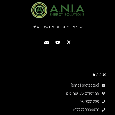
א.נ.י.א | פתרונות אנרגיה בע"מ
א.נ.י.א
[email protected]
המייסדים 35, שתולים
08-9331239
+972723306400