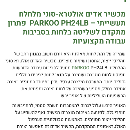
מכשיר אדים אולטרא-סוני מלחלח
תעשייתי
– PARKOO PH24LB
פתרון
מתקדם לשליטה בלחות בסביבות
עבודה מקצועיות
שמירה על רמת לחות מאוזנת היא גורם חשוב במגוון רחב של
תהליכי ייצור, אחסון ושימור מוצרים. מכשיר האדים אולטרא-סוני
המלחלח
PARKOO
PH24LB מיועד לסביבות עבודה הדורשות
תפוקת לחות מוגברת ושמירה על תנאי לחות יציבים בחללים
גדולים יותר. המערכת מייצרת ערפל עדין במיוחד המתפזר בצורה
אחידה בחלל, מסייע בשמירה על לחות יציבה ומפחית את
ההשפעות השליליות של אוויר יבש.
האוויר היבש עלול לגרום להצטברות חשמל סטטי, להתייבשות
חומרי גלם, לפגיעה באיכות מוצרים רגישים ואף להשפיע על
תהליכי ייצור מסוימים. באמצעות טכנולוגיית הערפול
האולטרא-סונית המתקדמת, מכשיר אדים זה מאפשר יצירת