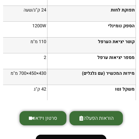
תפוקת לחות
24 ק"ג/שעה
הספק נומינלי
1200W
קוטר יציאת הערפל
110 מ"מ
מספר יציאות ערפל
2
מידות המכשיר (עם גלגלים)
430×450×700 מ"מ
משקל נטו
42 ק"ג
הוראות הפעלה
סרטון וידאו