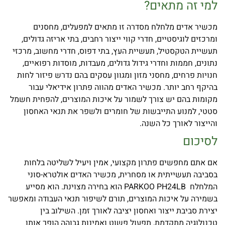
למי זה מתאים?
מכשיר אדים מלחלח מסדרה זו מתאים למפעלים, מחסנים
ומרכזים לוגיסטיים, חדרי קווי ייצור רחבים, בתי אריזה גדולים,
תעשיית הטקסטיל, תעשיית העץ, בתי דפוס, חדרי מחשוב, מרכזי
נתונים, חממות וחדרי גידול גדולים, מעבדות, מוסדות רפואיים,
חנויות פרחים, מחסני מזון ומגוון עסקים בהם נדרש פיזור לחות
בהיקף רחב יותר. מכשיר האדים מהווה פתרון אידיאלי עבור
מקומות בהם יש צורך לשמור על איכות המוצרים, להפחית חשמל
סטטי, למנוע התייבשות של חומרים ולשפר את תנאי האחסון
והייצור לאורך כל השנה.
לסיכום
אם אתם מחפשים פתרון מקצועי, אמין ויעיל לשליטה בלחות
בסביבה תעשייתית או מסחרית, מכשיר האדים אולטרא-סוני
המלחלח PARKOO PH24LB הוא בחירה מצוינת. הוא מסייע
בשמירה על איכות המוצרים, תורם לשיפור תנאי העבודה ומאפשר
יצירת סביבת ייצור ואחסון יציבה לאורך זמן. השילוב בין
טכנולוגיה מתקדמת, תפעול פשוט ואמינות גבוהה הופך אותו