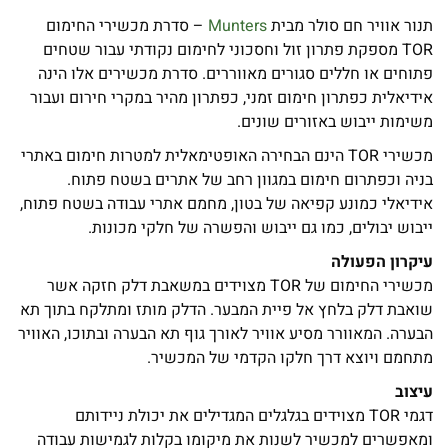
תנור אוויר חם סולר מבית
Munters
– סדרת מכשירי החימום
TOR מספקת פתרון זול וחסכוני לחימום נקודתי עבור שטחים
פתוחים או חללים סגורים מאווררים. סדרת מכשירים אלו הינה
אידיאלית כפתרון חימום זמני, כפתרון מהיר במקרי חירום ועבור
משימות ייבוש באזורים שונים.
מכשירי TOR הינם הבחירה האופטימאלית למטרות חימום באתרי
בניה וכפתרום חימום במגוון רחב של אתרים בשטח פתוח.
אידיאלי כמונע קפיאה של בטון, מחמם אתרי עבודה בשטח פתוח,
ייבוש יבולים, כמו גם ייבוש והפשרה של חלקי מכונות.
עיקרון הפעולה
מכשירי החימום של TOR מצוידים במשאבת דלק חזקה אשר
שואבת דלק בלחץ אל פיית המבער. הדלק מותז ומתלקח בתוך תא
הבערה. המאוורר מסיע אוויר לאורך גוף תא הבערה ובתוכו, האוויר
מתחמם ויוצא דרך חלקו הקדמי של המכשיר.
עיצוב
דגמי TOR מצוידים בגלגלים המגדילים את יכולת ניידותם
ומאפשרים למכשיר לשנות את מיקומו בקלות לגמישות עבודה