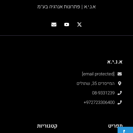
א.נ.י.א | פתרונות אנרגיה בע"מ
א.נ.י.א
[email protected]
המייסדים 35, שתולים
08-9331239
+972723306400
תפריט
קטגוריות
פתח סרגל נגישות