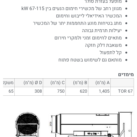
מופעל בעזרת סולר
מגוון רחב של מכשירי חימום הנעים בין 67-115 kW
המכשיר האידיאלי לייבוש וחימום
מתג בטיחות מונע התחממות יתר של המכשיר
יעילות תרמית גבוהה
מתאים לחימום זמני ולמקרי חירום
משאבת דלק חזקה
קל לתפעול
מותאם גם לשימוש בשטח פתוח
מימדים
A (מ"מ)
B (מ"מ)
C (מ"מ)
Ø D (מ"מ)
משקל (ק
65
308
750
620
1,405
TOR 67