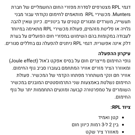
דגמי RPL מצטרפים לסדרת מפזרי החום החשמליים של חברת
Munters. מכשירי RPL מותאמים לחימום נקודתי עבור מבני
תעשייה, משרדים ומגורים קטנים עד בינוניים. כיוון שאין להבה
גלויה או פליטת מזהמים, פעולת מכשירי RPL מתאימה במיוחד
לעבודה במקומות בהם השימוש במפזרי חום הפועלים על בערת
דלק אינה אפשרית. דגמי RPL ניתנים להפעלה גם בחללים סגורים.
עיקרון ההפעלה
גופי החימום מייצרים חום על בסיס אפקט ג'אול (Joule effect)
ומאוורר הציר מזרים אוויר המתחמם בעוברו סביב גוף החימום.
אוויר חם ונקי משתחרר מפתחו הקדמי של המכשיר. פעולת
החימום נשלטת באמצעות שני התרמוסטטים המובנים במכשיר
השומרים על טמפרטורה קבועה ומונעים התחממות יתר של גוף
החימום.
ציוד RPL:
קטן ואמיד
בין 2 ל-3 רמות כיוון חום
מאוורר ציר שקט