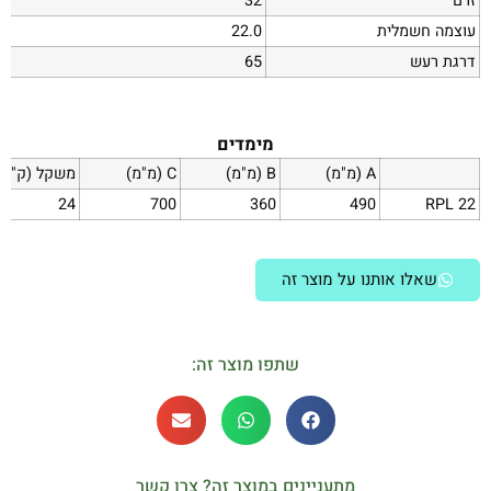
זרם
32
עוצמה חשמלית
22.0
דרגת רעש
65
מימדים
A (מ"מ)
B (מ"מ)
C (מ"מ)
משקל (ק"ג)
24
700
360
490
RPL 22
שאלו אותנו על מוצר זה
שתפו מוצר זה:
מתעניינים במוצר זה? צרו קשר