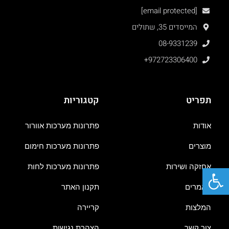
[email protected]
המייסדים 35, שתולים
08-9331239
+972723306400
תפריט
קטגוריות
אודות
פתרונות מערכות אוורור
מוצרים
פתרונות מערכות חימום
פתח סרגל נגישות
אחזקה ושירות
פתרונות מערכות לחות
מאמרים
תקנון האתר
המלצות
קריירה
צור קשר
הצהרת נגישות