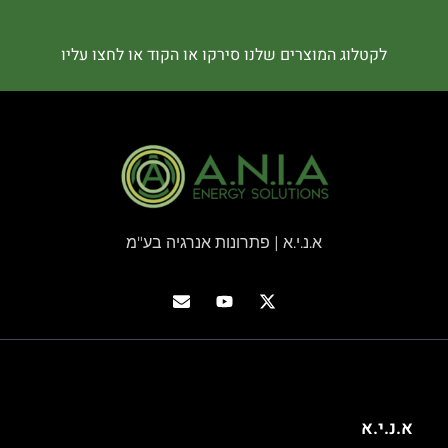
לקטלוג המוצרים שלנו סירקו או הקוד או לחצו עליו
א.נ.י.א | פתרונות אנרגיה בע"מ
א.נ.י.א