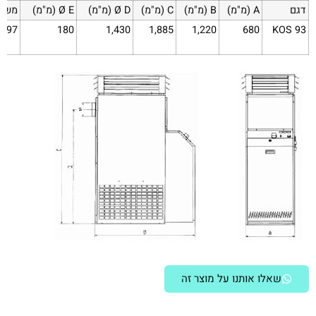
דגם
A (מ"מ)
B (מ"מ)
C (מ"מ)
Ø D (מ"מ)
Ø E (מ"מ)
משקל
197
180
1,430
1,885
1,220
680
KOS 93
שאלו אותנו על מוצר זה