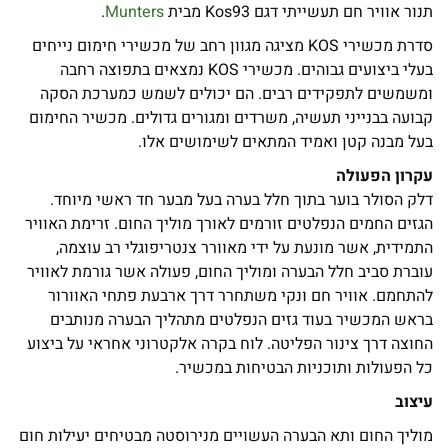
תנור אוויר חם תעשייתי דגם Kos93 מבית
Munters
.
סדרת מכשירי KOS מציגה מגוון רחב של מכשירי חימום נייחים
בעלי ביצועים גבוהים. מכשירי KOS נמצאים בתפוצה רחבה
ומשמשים לתפקידים רבים. הם יכולים לשמש כמערכת הסקה
קבועה בבנייני תעשיה, משרדים ומגורים גדולים. מכשיר החימום
בעל מבנה קטן ואמיד המתאים לשימושים אלו.
עקרון הפעולה
דלק הסולר בוער בתוך חלל בערה בעל מבער חד ראשי מיוחד.
הגזים החמים הנפלטים זורמים לאורך מוליך החום. זרימת האוויר
התמידית, אשר מונעת על ידי מאוורר צנטריפוגלי רב עוצמה,
עוברת סביב חלל הבערה ומוליך החום, פעולה אשר גורמת לאוויר
להתחמם. אוויר חם ונקי משתחרר דרך ארבעת פתחי האוורור
בראש המכשיר בעוד גזים הנפלטים מתהליך הבערה מנותבים
החוצה דרך צינור הפליטה. לוח בקרה אלקטרוני אחראי על ביצוע
כל הפעולות ותוכניות הבטיחות במכשיר.
עיצוב
מוליך החום ותא הבערה העשויים מנירוסטה מבטיחים יעילות חום