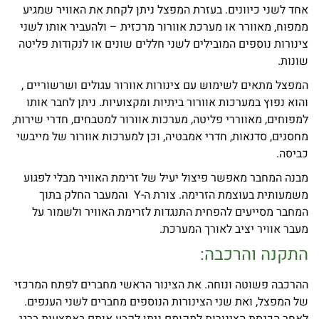
אחד לשני כיוונים. בעזרת המפצל ניתן לקחת את האוויר שמגיע
ממפוח, מאוורר או מערכת אוורור מרכזית – ולהעביר אותו לשני
צינורות נוספים המובילים לשני חללים שונים או לנקודות פליטה
שונות.
המפצל מתאים לשימוש עם צינורות אוורור עגולים ושרשוריים ,
והוא נפוץ במערכות אוורור ביתיות ומקצועיות. ניתן לחבר אותו
למפוחים, מאווררי פליטה, מערכות אוורור למטבחים, חדרי שירות,
מחסנים, סדנאות, חדרי אמבטיה, וכן למערכות אוורור של מייבשי
כביסה.
מבנה המחבר מאפשר פיצול יעיל של זרימת האוויר מבלי לפגוע
משמעותית בעוצמת הזרימה. צורת ה-Y והמעבר החלק בתוך
המחבר מסייעים להפחית התנגדות לזרימת האוויר ולשמור על
מעבר אוויר יציב לאורך המערכת.
התקנה והרכבה:
ההרכבה פשוטה ונוחה. את הצינור הראשי מחברים לפתח המרכזי
של המפצל, ואת שני הצינורות הנוספים מחברים לשני הענפים.
לאחר הכנסת הצינורות למקומם ניתן לקבע אותם באמצעות ברגי