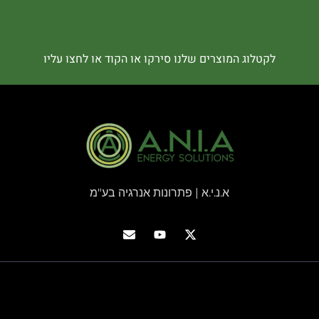
לקטלוג המוצרים שלנו סירקו או הקוד או לחצו עליו
א.נ.י.א | פתרונות אנרגיה בע"מ