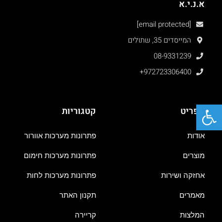
א.נ.י.א
[email protected]
המייסדים 35, שתולים
08-9331239
+972723306400
פתח סרגל נגישות
תפריט
קטגוריות
אודות
פתרונות מערכות אוורור
מוצרים
פתרונות מערכות חימום
אחזקה ושירות
פתרונות מערכות לחות
מאמרים
תקנון האתר
המלצות
קריירה