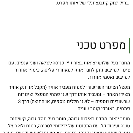
ברזל יצוק קונבנציונלי של אותו מפרט.
מפרט טכני
מחבר בעל שלוש יציאות בצורת Y- כניסה/יציאה ושני ענפים. עם
צינור למייבש ניתן לחבר אותו למאווררי פליטה, כיסויי אוורור
למייבש ואטמי אוורור.
מפצל הצינור השרשורי למפוח מעביר אוויר (מקבל או יונק אוויר
מצידו האחד – ומעביר אותו דרך שני פתחי המפצל וצינורות
שרשוריים נוספים – לשני חללים נוספים, או החוצה) דרך 3
פתחים, באורכי קוטר שונים.
חומר ייצור: מתכת באיכות גבוהה, חומר בעל חוזק גבוה, קשיחות
טובה ועיבוד קל. עם התכונות של ידידותי לסביבה, בטוח ולא רעיל.
ניתן לשימוש חיצוני ופנימי, גם אם הוא חשוף לשמש ולגשם. מחבר