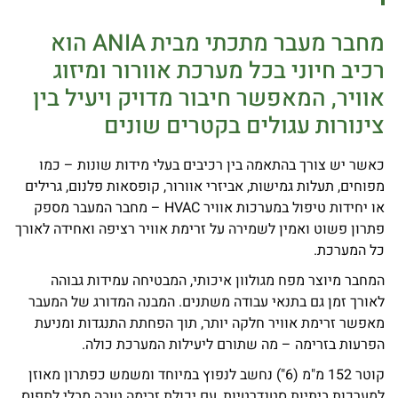
מחבר מעבר מתכתי מבית ANIA הוא
רכיב חיוני בכל מערכת אוורור ומיזוג
אוויר, המאפשר חיבור מדויק ויעיל בין
צינורות עגולים בקטרים שונים
כאשר יש צורך בהתאמה בין רכיבים בעלי מידות שונות – כמו
מפוחים, תעלות גמישות, אביזרי אוורור, קופסאות פלנום, גרילים
או יחידות טיפול במערכות אוויר HVAC – מחבר המעבר מספק
פתרון פשוט ואמין לשמירה על זרימת אוויר רציפה ואחידה לאורך
כל המערכת.
המחבר מיוצר מפח מגולוון איכותי, המבטיחה עמידות גבוהה
לאורך זמן גם בתנאי עבודה משתנים. המבנה המדורג של המעבר
מאפשר זרימת אוויר חלקה יותר, תוך הפחתת התנגדות ומניעת
הפרעות בזרימה – מה שתורם ליעילות המערכת כולה.
קוטר 152 מ"מ (6") נחשב לנפוץ במיוחד ומשמש כפתרון מאוזן
למערכות ביתיות סטנדרטיות, עם יכולת זרימה טובה מבלי לתפוס