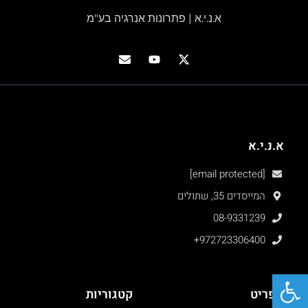
א.נ.י.א | פתרונות אנרגיה בע"מ
א.נ.י.א
[email protected]
המייסדים 35, שתולים
08-9331239
+972723306400
פתח סרגל נגישות
תפריט
קטגוריות