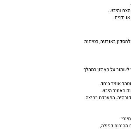
ו ידנית.
, מה שמביא לחסכון באנרגיה, בטיחות
 לשמור על האיזון במהלך
הר אוויר ביחד.
ם האוויר היבש.
קורוזיה. המערכת רחיצה
ש נמוך, לחץ סטטי גבוה, מאוורר מנוע צנטריפוגלי EC עם מהירות כפולה,