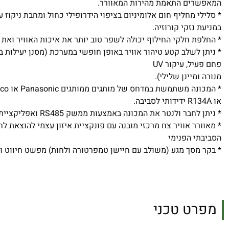
המאפשרים התאמת מהירות המאוורר.
במניעת נזקי קורוזיה.
* החלפת חלקי החילוף יכולה לשפר טוב יותר את איכות האוויר ואת 
פחם פעיל, עיקור UV
מנורה ומיינן שלילי).
או R134A ידידותי לסביבה.
* ניתן לחבר ולנטר את המכונה באמצעות ממשק RS485 ואפליקציית Wi-Fi.
* מאוורר אוויר צח מרכזי מובנה עם פונקציית איזון עצמי להוצאת לח
הסביבתי הפנימי
* בקר מסך מגע (משולב עם חיישן טמפרטורה ולחות) מפשט חיווט ו
מפרט טכני