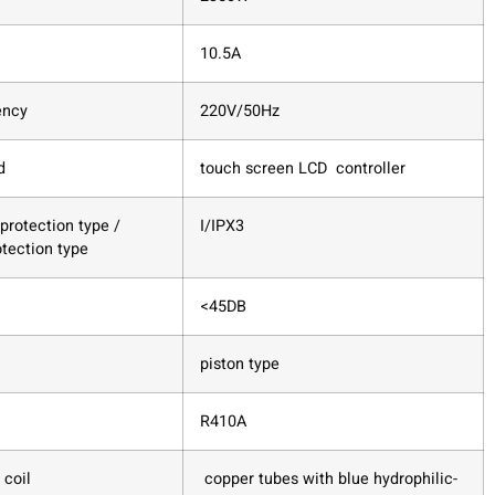
10.5A
ency
220V/50Hz
od
touch screen LCD controller
 protection type /
I/IPX3
tection type
<45DB
piston type
R410A
 coil
copper tubes with blue hydrophilic-