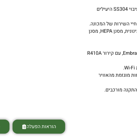
* סלילי מחליף חום אלומיניום בציפוי הידרופילי כחול ומחבת ניקוז עיבוי SS304 היעילים
חיי השירות של המכונה.
* ניתן לשלב קטע טיהור אוויר באופן חופשי במערכת (מסנן יעילות בינונית, מסנן HEPA, מסנן
* המכונה משתמשת במדחס של מותגים ממותגים Panasonic או Embraco, עם קירור R410A
ות מוגזמת מהאוויר
התקנה מורכבים.
הוראות הפעלה
ס