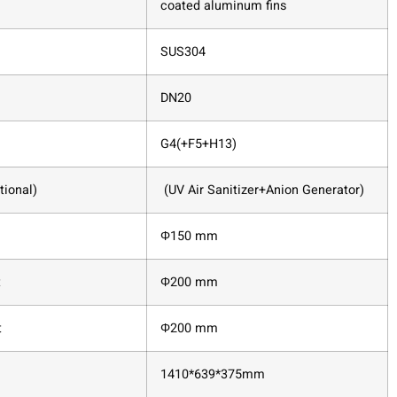
coated aluminum fins
SUS304
DN20
)
G4(+F5+H13)
tional)
(UV Air Sanitizer+Anion Generator)
Φ150 mm
t
Φ200 mm
t
Φ200 mm
1410*639*375mm