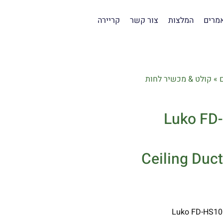
מרים
המלצות
צור קשר
קריירה
»
קולט & מכשיר לחות
קולט & מכשיר לחות תקרתי משולב Luko FD-
Ceiling Duc