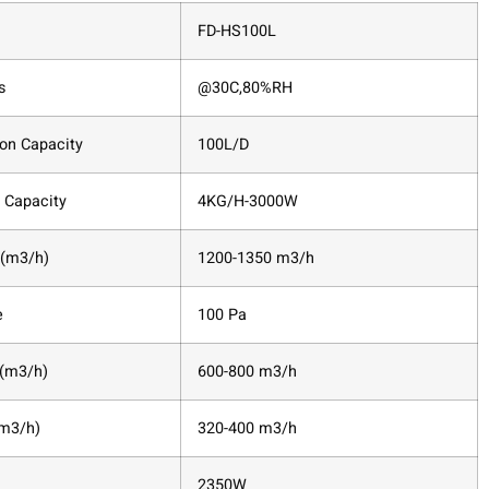
FD-HS100L
s
@30C,80%RH
ion Capacity
100L/D
 Capacity
4KG/H-3000W
w(m3/h)
1200-1350 m3/h
e
100 Pa
w(m3/h)
600-800 m3/h
(m3/h)
320-400 m3/h
2350W