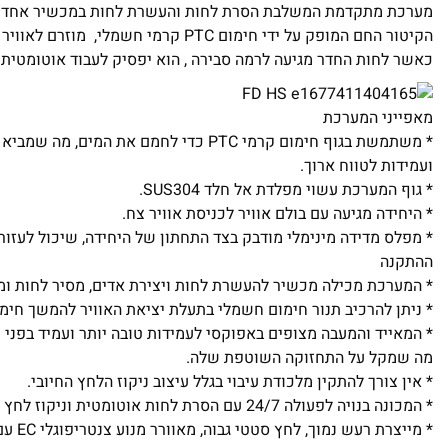
מערכת מתקדמת המשלבת הסרת לחות והעשרת לחות במכשיר אחד.
הקיטור החם המופק על ידי חימום PTC קרמי חשמלי, מוזרם לאוויר הצח והיבש.
כאשר לחות החדר מגיעה לרמה סבירה , הוא יפסיק לעבוד אוטומטית א
מאפייני המערכת
* משתמשת בגוף חימום קרמי PTC כדי לחמם את המים
ועמידות לטווח ארוך.
* גוף המערכת עשוי מפלדת אל חלד SUS304.
* היחידה מגיעה עם בולם אוויר לכניסת אוויר צח.
* מפלס מדידה מינימלי מודבק בצד התחתון של היחידה, שיכול לעזור
ההתקנה
* המערכת מכילה מכשיר להעשרת לחות ויצירת אדים, מסיר לחות ומט
* ניתן להרכיב תנור חימום חשמלי בתעלת יציאת האוויר להמשך חימו
* המאייד והמעבה מצופים באפוקסי לעמידות טובה יותר ועמיד בפני 
מה שמקל על התחזוקה השוטפת שלה.
* אין צורך להתקין מלכודת עיבוי בגלל עיצוב ניקוז הלחץ החיובי.
* המכונה בנויה לפעולה 24/7 עם הסרת לחות אוטומטית וניקוז לחץ חיובי
* מייצרת רע