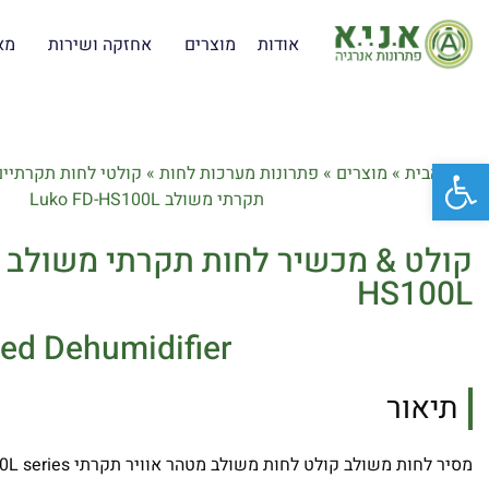
אודות
מוצרים
אחזקה ושירות
מא
פתח סרגל נגישות
דף הבית
»
מוצרים
»
פתרונות מערכות לחות
»
קולטי לחות תקרתיים
תקרתי משולב Luko FD-HS100L
HS100L
ted Dehumidifier
תיאור
מסיר לחות משולב קולט לחות משולב מטהר אוויר תקרתי Luko FD-HS100L series