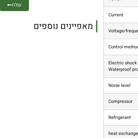
שלח
Current
מאפיינים נוספים
Voltage/frequ
Control meth
Electric shock
Waterproof pro
Noise level
Compressor
Refrigerant
heat exchange