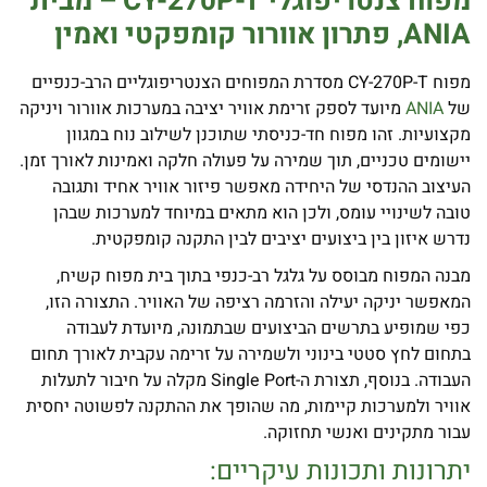
מפוח צנטריפוגלי
CY-270P-T –
מבית
ANIA
, פתרון אוורור קומפקטי ואמין
מפוח CY-270P-T מסדרת המפוחים הצנטריפוגליים הרב-כנפיים
של
ANIA
מיועד לספק זרימת אוויר יציבה במערכות אוורור ויניקה
מקצועיות. זהו מפוח חד-כניסתי שתוכנן לשילוב נוח במגוון
יישומים טכניים, תוך שמירה על פעולה חלקה ואמינות לאורך זמן.
העיצוב ההנדסי של היחידה מאפשר פיזור אוויר אחיד ותגובה
טובה לשינויי עומס, ולכן הוא מתאים במיוחד למערכות שבהן
נדרש איזון בין ביצועים יציבים לבין התקנה קומפקטית.
מבנה המפוח מבוסס על גלגל רב-כנפי בתוך בית מפוח קשיח,
המאפשר יניקה יעילה והזרמה רציפה של האוויר. התצורה הזו,
כפי שמופיע בתרשים הביצועים שבתמונה, מיועדת לעבודה
בתחום לחץ סטטי בינוני ולשמירה על זרימה עקבית לאורך תחום
העבודה. בנוסף, תצורת ה-Single Port מקלה על חיבור לתעלות
אוויר ולמערכות קיימות, מה שהופך את ההתקנה לפשוטה יחסית
עבור מתקינים ואנשי תחזוקה.
יתרונות ותכונות עיקריים: