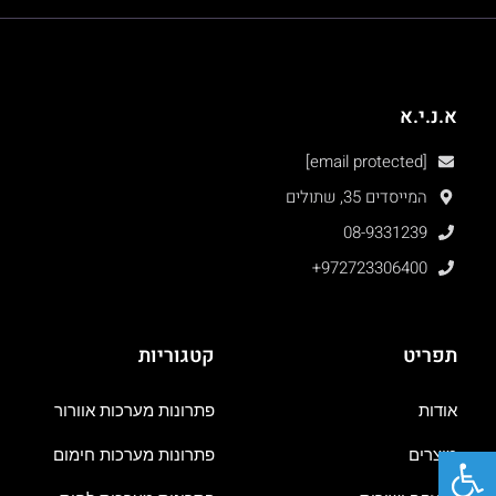
א.נ.י.א
[email protected]
המייסדים 35, שתולים
08-9331239
+972723306400
תפריט
קטגוריות
אודות
פתרונות מערכות אוורור
פתח סרגל נגישות
מוצרים
פתרונות מערכות חימום