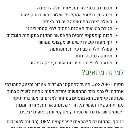
תכנון רב-כנפי לזרימת אוויר חלקה ויציבה
מבנה חד-כניסתי המקל על שילוב במערכות קיימות
פעולה יציבה המתאימה לעבודה רציפה
תגובת ביצועים מאוזנת בתחום לחץ סטטי בינוני
מבנה קומפקטי יחסית המאפשר התקנה במקומות מוגבלים
גוף מפוח קשיח לשימוש מקצועי ממושך
פעולה חלקה עם רעידות מופחתות
תחזוקה נגישה ונוחה
מתאים לשילוב במערכות אוורור, יניקה ומיזוג
למי זה מתאים
?
מפוח CY-270P-T מיועד למתקיני מערכות אוורור ומיזוג, למהנדסי
אחזקה וליצרני ציוד המחפשים יחידת מפוח אמינה לשילוב בתוך
מערכות קיימות. הוא מתאים במיוחד למנדפים, מערכות יניקה
נקודתיות, ציוד תעשייתי, חדרי מכונות, ארונות אוורור ומגוון
יישומים שבהם נדרש מפוח קומפקטי עם ביצועים יציבים.
בנוסף, המפוח יכול להתאים לפרויקטים OEM (הכוונה למערכות