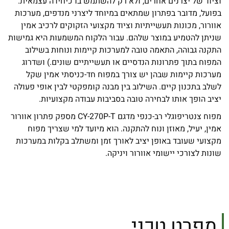
וציוד של יצרנים אחרים, ולא רק להשתמש בו כיחידה עצמאית.
בפועל, מדובר בפתרון שמתאים במיוחד ליצרני מנדפים, מערכות
אוורור, מכונות תעשייתיות וציוד מקצועי הזקוקים לרכיב אמין
שניתן להטמיע במוצר שלהם. עבור הלקוח המשמעות היא גמישות
התקנה גבוהה, התאמה טובה למערכות קיימות ונוחות בשילוב
המפוח בתוך פתרונות הנדסיים או תעשייתיים שונים.) ושדרוג
מערכות קיימות שבהן יש צורך במפוח חד-כניסתי אמין שקל
לשלב בתכנון קיים. השילוב בין מבנה קומפקטי לבין אופי פעולה
יציב הופך אותו לבחירה טובה בסביבות עבודה מקצועיות.
מפוח צנטריפוגלי רב-כנפי מדגם CY-270P-T מספק פתרון אוורור
אמין, יעיל, מאוזן ונוח להתקנה. הוא מיועד למי שצריך מפוח
מקצועי שעובד באופן יציב לאורך זמן ומשתלב בקלות במערכות
שונות לצורכי יישומי אוורור ויניקה.
מפרט טכני